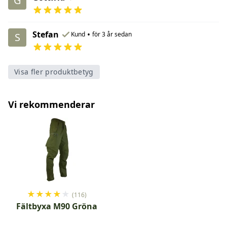
G
Stefan
•
Kund
för 3 år sedan
S
Visa fler produktbetyg
Vi rekommenderar
★
★
★
★
★
(116)
Fältbyxa M90 Gröna