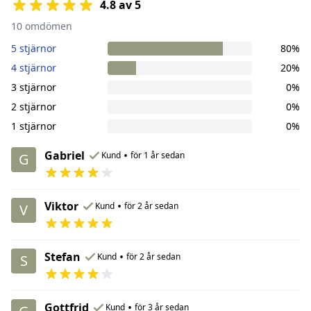
4.8 av 5
10 omdömen
5 stjärnor
80%
4 stjärnor
20%
3 stjärnor
0%
2 stjärnor
0%
1 stjärnor
0%
Gabriel
•
Kund
för 1 år sedan
G
Viktor
•
Kund
för 2 år sedan
V
Stefan
•
Kund
för 2 år sedan
S
Gottfrid
•
Kund
för 3 år sedan