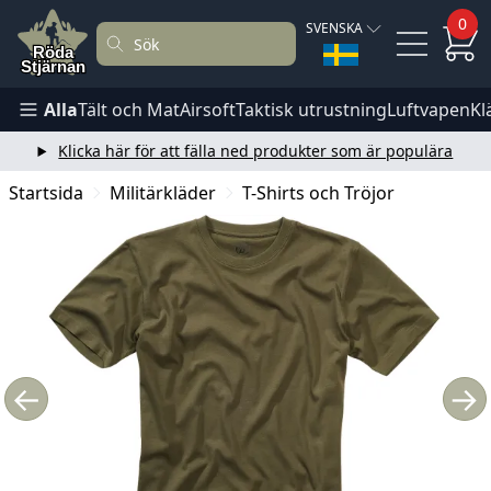
0
SVENSKA
Alla
Tält och Mat
Airsoft
Taktisk utrustning
Luftvapen
Kl
Klicka här för att fälla ned produkter som är populära
Startsida
Militärkläder
T-Shirts och Tröjor
←
→