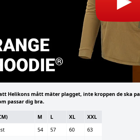
att Helikons mått mäter plagget, inte kroppen de ska p
om passar dig bra.
CM)
M
L
XL
XXL
st
54
57
60
63