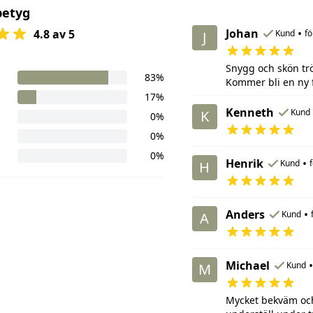
betyg
Johan
•
4.8 av 5
Kund
fö
J
Snygg och skön tröj
83%
Kommer bli en ny fa
17%
Kenneth
Kund
K
0%
0%
0%
Henrik
•
Kund
H
Anders
•
Kund
A
Michael
•
Kund
M
Mycket bekväm och 