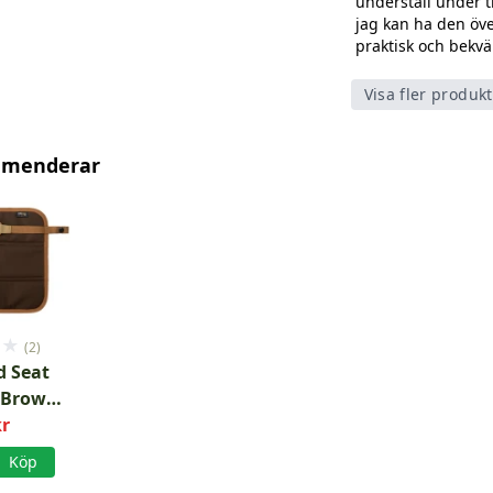
underställ under tr
jag kan ha den öve
praktisk och bekvä
Visa fler produk
mmenderar
★
★
(2)
 Seat
 Brown
kr
y
Köp