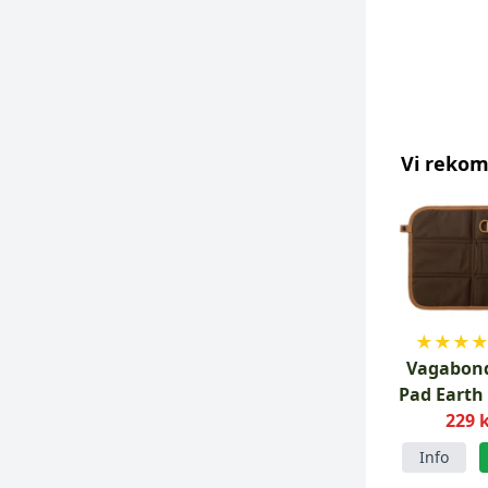
Vi reko
★
★
★
Vagabond
Pad Earth
229 
Cla
Info