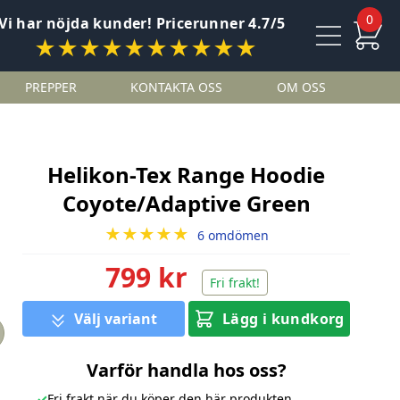
0
Vi har nöjda kunder! Pricerunner 4.7/5
★★★★★★★★★★
PREPPER
KONTAKTA OSS
OM OSS
Helikon-Tex Range Hoodie
Coyote/Adaptive Green
★★★★★
6 omdömen
799 kr
Fri frakt!
Välj variant
Lägg i kundkorg
Varför handla hos oss?
✓
Fri frakt när du köper den här produkten