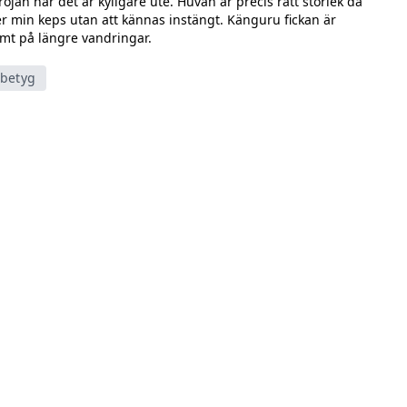
öjan när det är kyligare ute. Huvan är precis rätt storlek då
r min keps utan att kännas instängt. Känguru fickan är
mt på längre vandringar.
tbetyg