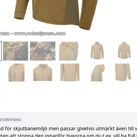
ESKRIVNING
d för skjutbanemiljö men passar givetvis utmärkt även till 
ten att stoppa den innanför byxorna om du t.ex. vill ha full 