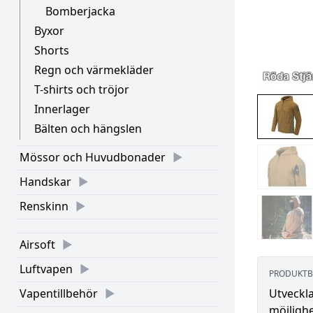
Bomberjacka
Byxor
Shorts
Regn och värmekläder
T-shirts och tröjor
Innerlager
Bälten och hängslen
Mössor och Huvudbonader
Handskar
Renskinn
Airsoft
Luftvapen
PRODUKTB
Utveckla
Vapentillbehör
möjlighe