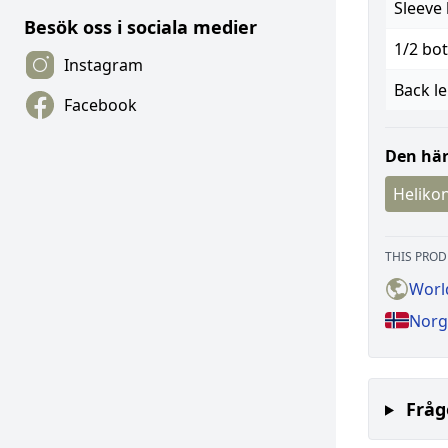
Sleeve 
Besök oss i sociala medier
1/2 bo
Instagram
Back l
Facebook
Den här
Helikon
THIS PROD
Worl
Norg
Fråg