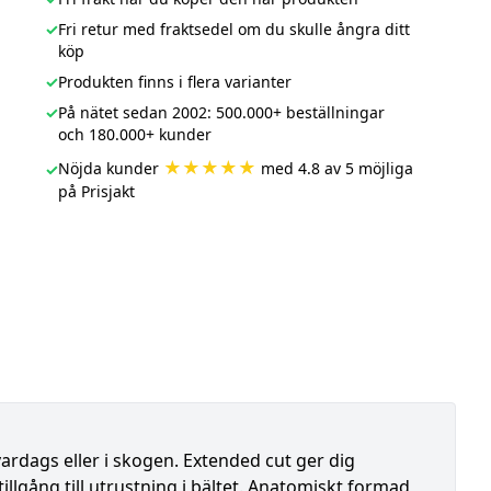
✓
Fri retur med fraktsedel om du skulle ångra ditt
köp
✓
Produkten finns i flera varianter
✓
På nätet sedan 2002: 500.000+ beställningar
och 180.000+ kunder
★★★★★
Nöjda kunder
med 4.8 av 5 möjliga
✓
på Prisjakt
vardags eller i skogen. Extended cut ger dig
tillgång till utrustning i bältet. Anatomiskt formad