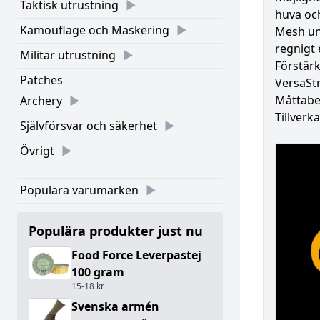
Taktisk utrustning
huva oc
Kamouflage och Maskering
Mesh un
regnigt e
Militär utrustning
Förstär
Patches
VersaSt
Måttabel
Archery
Tillverk
Självförsvar och säkerhet
Övrigt
Populära varumärken
Populära produkter just nu
Food Force Leverpastej
100 gram
15-18 kr
Svenska armén