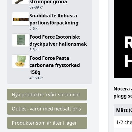
strumpor gröna
69-89 kr
Snabbkaffe Robusta
portionsförpackning
5-6 kr
Food Force Isotoniskt
dryckpulver hallonsmak
3-5 kr
Food Force Pasta
carbonara frystorkad
150g
49-69 kr
Notera 
Nya produkter i vårt sortiment
plagg s
Outlet - varor med nedsatt pris
Mått (
1/2 che
Produkter som är åter i lager