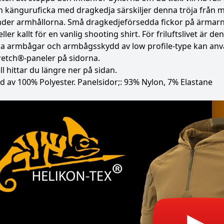
h känguruficka med dragkedja särskiljer denna tröja från 
der armhållorna. Små dragkedjeförsedda fickor på ärmarna.
ller kallt för en vanlig shooting shirt. För friluftslivet är de
ka armbågar och armbågsskydd av low profile-type kan anv
retch®-paneler på sidorna.
l hittar du längre ner på sidan.
ad av 100% Polyester. Panelsidor;: 93% Nylon, 7% Elastane