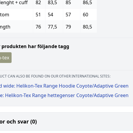
lenght + cuff
82
83,5
85
86,5
ttom
51
54
57
60
ength
76
77,5
79
80,5
 produkten har följande tagg
-tex
UCT CAN ALSO BE FOUND ON OUR OTHER INTERNATIONAL SITES:
d wide: Helikon-Tex Range Hoodie Coyote/Adaptive Green
e: Helikon-Tex Range hettegenser Coyote/Adaptive Green
or och svar (0)