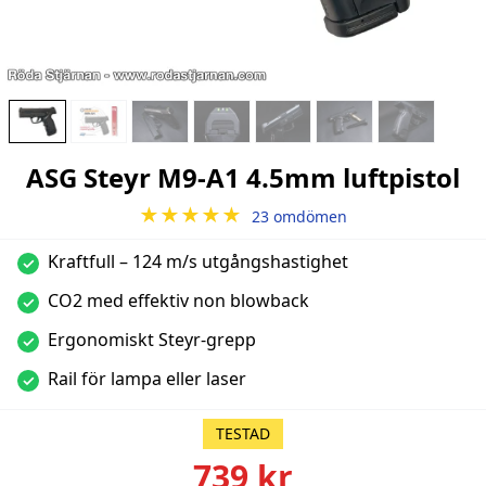
ASG Steyr M9-A1 4.5mm luftpistol
★★★★★
23 omdömen
Kraftfull – 124 m/s utgångshastighet
✓
CO2 med effektiv non blowback
✓
Ergonomiskt Steyr-grepp
✓
Rail för lampa eller laser
✓
TESTAD
739 kr