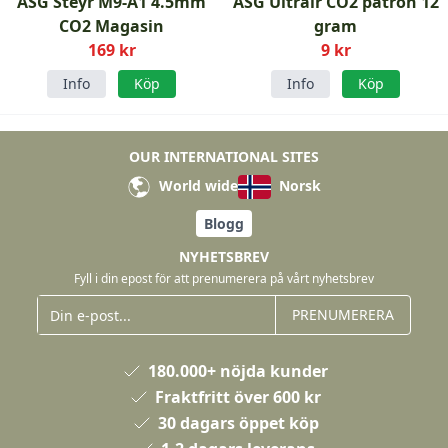
ASG Steyr M9-A1 4.5mm
ASG Ultrair CO2 patron 12
CO2 Magasin
gram
169 kr
9 kr
Info
Köp
Info
Köp
OUR INTERNATIONAL SITES
World wide
Norsk
Blogg
NYHETSBREV
Fyll i din epost för att prenumerera på vårt nyhetsbrev
PRENUMERERA
180.000+ nöjda kunder
Fraktfritt över 600 kr
30 dagars öppet köp