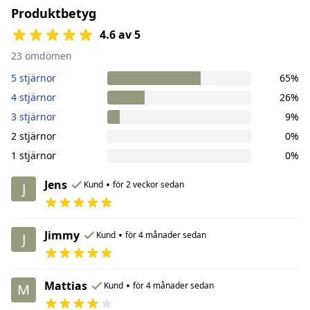
Produktbetyg
4.6 av 5
23 omdömen
5 stjärnor
65%
4 stjärnor
26%
3 stjärnor
9%
2 stjärnor
0%
1 stjärnor
0%
Jens
•
Kund
för 2 veckor sedan
J
Jimmy
•
Kund
för 4 månader sedan
J
Mattias
•
Kund
för 4 månader sedan
M