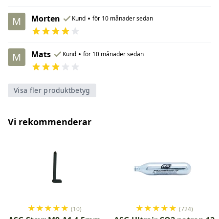
Morten
•
Kund
för 10 månader sedan
M
Mats
•
Kund
för 10 månader sedan
M
Visa fler produktbetyg
Vi rekommenderar
★
★
★
★
★
★
★
★
★
★
(10)
(724)