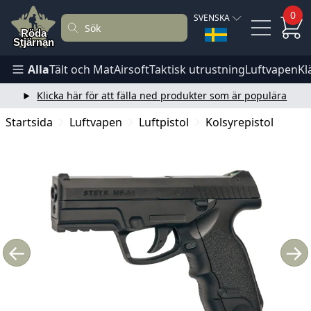
0
SVENSKA
Alla
Tält och Mat
Airsoft
Taktisk utrustning
Luftvapen
Kl
Klicka här för att fälla ned produkter som är populära
Startsida
Luftvapen
Luftpistol
Kolsyrepistol
←
→