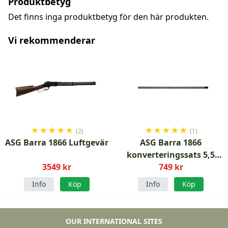
Produktbetyg
Det finns inga produktbetyg för den här produkten.
Vi rekommenderar
★
★
★
★
★
★
★
★
★
★
(2)
(1)
ASG Barra 1866 Luftgevär
ASG Barra 1866
konverteringssats 5,5
3549 kr
749 kr
mm
Info
Köp
Info
Köp
OUR INTERNATIONAL SITES