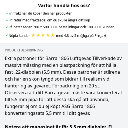
Varför handla hos oss?
✓
Fri frakt när du köper den här produkten
✓
Fri retur med fraktsedel om du skulle ångra ditt köp
✓
På nätet sedan 2002: 500.000+ beställningar och 180.000+ kunder
★★★★★
✓
Nöjda kunder
med 4.8 av 5 möjliga på Prisjakt
PRODUKTBESKRIVNING
Extra patroner för Barra 1866 Luftgevär. Tillverkade av
massivt mässing med en plastpackning för att hålla
fast .22-diabolen (5,5 mm). Dessa patroner är stilrena
och har en skön tyngd som bidrar till realism vid
hantering av geväret. Förpackning om 20 st.
Observera att ditt Barra-gevär måste vara konverterat
till 5,5 mm pipa för att dessa ska gå att använda,
fungerar ej om du ej köpt ASG Barra 1866
konverteringssats 5,5 mm till ditt gevär.
Notera att magasinet är för 5.5 mm diaboler. EJ