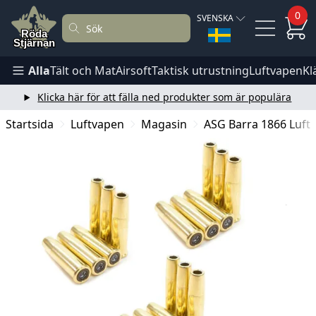
0
SVENSKA
Alla
Tält och Mat
Airsoft
Taktisk utrustning
Luftvapen
Kl
Klicka här för att fälla ned produkter som är populära
Startsida
Luftvapen
Magasin
ASG Barra 1866 Luftg