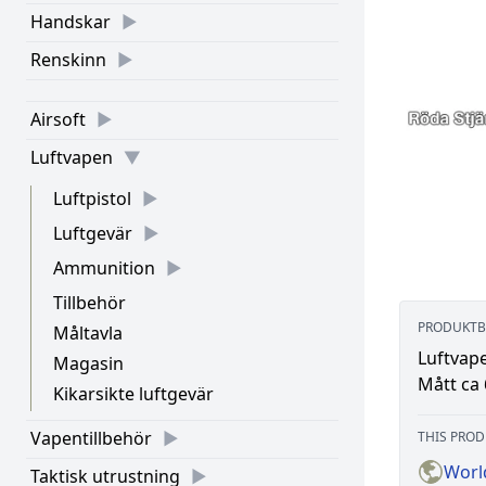
Handskar
Renskinn
Airsoft
Luftvapen
Luftpistol
Luftgevär
Ammunition
Tillbehör
PRODUKTB
Måltavla
Luftvape
Magasin
Mått ca 
Kikarsikte luftgevär
Vapentillbehör
THIS PROD
World
Taktisk utrustning