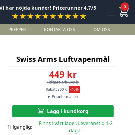
0
Vi har nöjda kunder! Pricerunner 4.7/5
★★★★★★★★★★
PREPPER
KONTAKTA OSS
OM OSS
Swiss Arms Luftvapenmål
449 kr
Tidigare pris 749 kr
Rabatt 300 kr
-40%
Prisinformation
Lägg i kundkorg
Finns i vårt lager. Leveranstid 1-2
Tillgänglig:
dagar