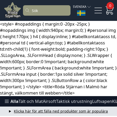
0
SVENSKA
<style> #nopaddings { margin:0 -20px -25px; }
#nopaddings img { width:940px; margin:0; } #personal img
{ height:170px; } h4 { display:inline; } #tabellkontaktaoss td,
#personal td { vertical-align:top; } #tabellkontaktaoss
td:nth-child(1) { font-weight:bold; padding-right:10px; }
.SLLogoArea, .SLFormHead { display:none; } .SLWrapper {
width:600px; border:0 !important; background:white
!important; } .SLFormArea { background:white !important; }
.SLFormArea input { border:1px solid silver !important;
width:300px !important; } .SLButtonRow a { color:black
!important; } </style> <title>Röda Stjärnan i Malmö har
stängt, välkommen till webben</title>
Alla
Tält och Mat
Airsoft
Taktisk utrustning
Luftvapen
Kl
Klicka här för att fälla ned produkter som är populära