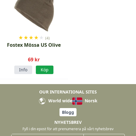
★
★
★
★
★
(4)
Fostex Mössa US Olive
69 kr
Info
Köp
OUR INTERNATIONAL SITES
World wide
Norsk
Blogg
NYHETSBREV
Fyll i din epost för att prenumerera på vårt nyhetsbrev