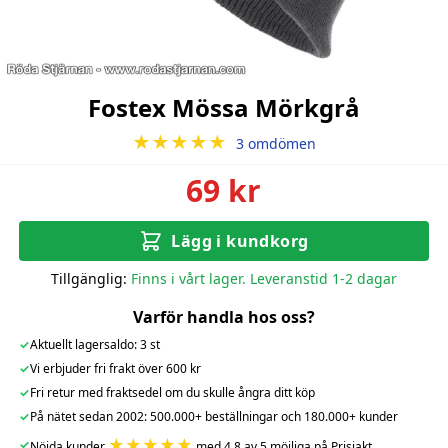
Fostex Mössa Mörkgrå
★★★★★
3 omdömen
69 kr
Lägg i kundkorg
Tillgänglig:
Finns i vårt lager. Leveranstid 1-2 dagar
Varför handla hos oss?
✓
Aktuellt lagersaldo: 3 st
✓
Vi erbjuder fri frakt över 600 kr
✓
Fri retur med fraktsedel om du skulle ångra ditt köp
✓
På nätet sedan 2002: 500.000+ beställningar och 180.000+ kunder
★★★★★
✓
Nöjda kunder
med 4.8 av 5 möjliga på Prisjakt