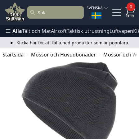
0
SVENSKA
Alla
Tält och Mat
Airsoft
Taktisk utrustning
Luftvapen
Kl
Klicka här för att fälla ned produkter som är populära
Startsida
Mössor och Huvudbonader
Mössor och W