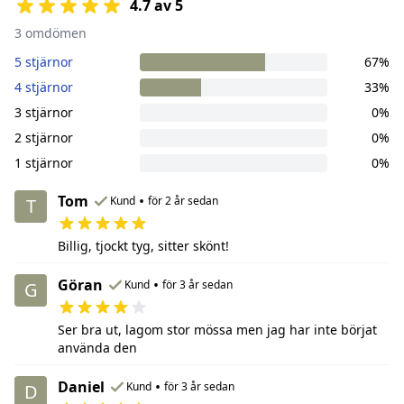
4.7 av 5
3 omdömen
5 stjärnor
67%
4 stjärnor
33%
3 stjärnor
0%
2 stjärnor
0%
1 stjärnor
0%
Tom
•
Kund
för 2 år sedan
T
Billig, tjockt tyg, sitter skönt!
Göran
•
Kund
för 3 år sedan
G
Ser bra ut, lagom stor mössa men jag har inte börjat
använda den
Daniel
•
Kund
för 3 år sedan
D