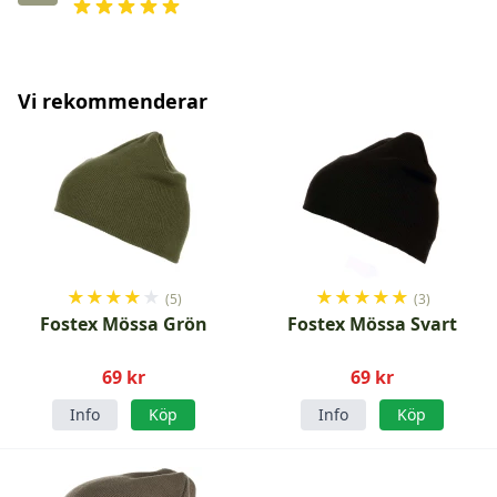
Vi rekommenderar
★
★
★
★
★
★
★
★
★
★
(5)
(3)
Fostex Mössa Grön
Fostex Mössa Svart
69 kr
69 kr
Info
Köp
Info
Köp