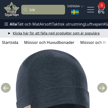
0
SVENSKA
Alla
Tält och Mat
Airsoft
Taktisk utrustning
Luftvapen
Kl
Klicka här för att fälla ned produkter som är populära
Startsida
Mössor och Huvudbonader
Mössor och W
←
→