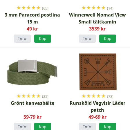
★
★
★
★
★
★
★
★
★
★
(65)
(14)
3 mm Paracord postlina
Winnerwell Nomad View
15 m
Small tältkamin
49 kr
3539 kr
Info
Köp
Info
Köp
★
★
★
★
★
★
★
★
★
★
(25)
(78)
Grönt kanvasbälte
Runsköld Vegvisir Läder
patch
59-79 kr
49-69 kr
Info
Köp
Info
Köp