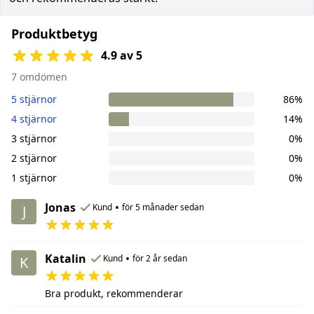
Produktbetyg
4.9 av 5
7 omdömen
5 stjärnor
86%
4 stjärnor
14%
3 stjärnor
0%
2 stjärnor
0%
1 stjärnor
0%
Jonas
•
Kund
för 5 månader sedan
J
Katalin
•
Kund
för 2 år sedan
K
Bra produkt, rekommenderar