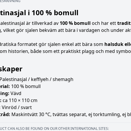
ESKRIVNING
tinasjal i 100 % bomull
lestinasjal är tillverkad av
100 % bomull
och har ett
tradi
, vilket gör sjalen bekväm att bära i vardagen och under akt
ratiska formatet gör sjalen enkel att bära som
halsduk el
om historien, både som ett praktiskt plagg och med symbol
skaper
Palestinasjal / keffiyeh / shemagh
rial:
100 % bomull
ing:
Vävd
:
ca 110 × 110 cm
:
Vinröd / svart
tråd:
Maskintvätt 30 °C, tvättas separat, ej torktumling, ej 
UCT CAN ALSO BE FOUND ON OUR OTHER INTERNATIONAL SITES: