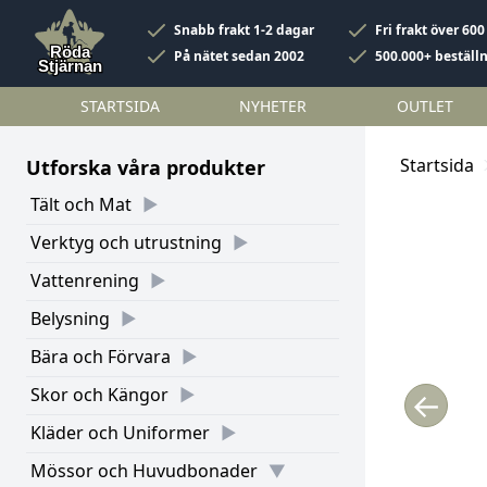
Snabb frakt 1-2 dagar
Fri frakt över 600
På nätet sedan 2002
500.000+ beställ
STARTSIDA
NYHETER
OUTLET
Startsida
Utforska våra produkter
Tält och Mat
Verktyg och utrustning
Vattenrening
Belysning
Bära och Förvara
Skor och Kängor
←
Kläder och Uniformer
Mössor och Huvudbonader