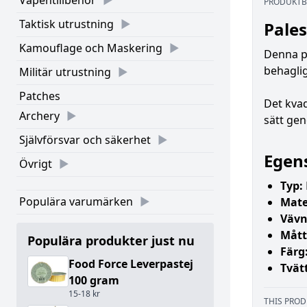
Vapentillbehör
PRODUKTB
Taktisk utrustning
Pales
Kamouflage och Maskering
Denna pa
behaglig
Militär utrustning
Patches
Det kvad
Archery
sätt gen
Självförsvar och säkerhet
Egen
Övrigt
Typ:
Populära varumärken
Mate
Vävn
Mått
Populära produkter just nu
Färg
Food Force Leverpastej
Tvät
100 gram
15-18 kr
THIS PROD