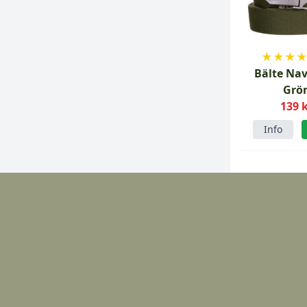
★
★
★
Bälte Nav
Grö
139 
Info