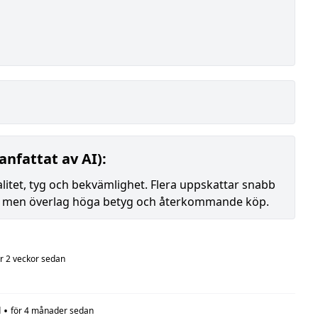
nfattat av AI):
et, tyg och bekvämlighet. Flera uppskattar snabb
g, men överlag höga betyg och återkommande köp.
ör 2 veckor sedan
•
d
för 4 månader sedan