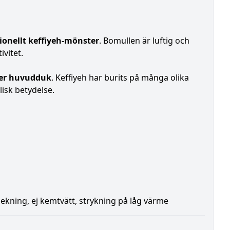
tionellt keffiyeh-mönster
. Bomullen är luftig och
ivitet.
ler huvudduk
. Keffiyeh har burits på många olika
isk betydelse.
blekning, ej kemtvätt, strykning på låg värme