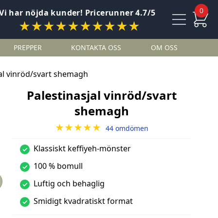
0
Vi har nöjda kunder! Pricerunner 4.7/5
★★★★★★★★★★
PREPPER
KONTAKTA OSS
OM OSS
jal vinröd/svart shemagh
Palestinasjal vinröd/svart
shemagh
★★★★★
44 omdömen
Klassiskt keffiyeh-mönster
✓
100 % bomull
✓
Luftig och behaglig
✓
Smidigt kvadratiskt format
✓