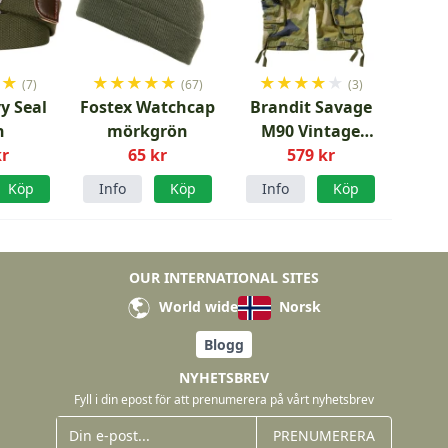
★
★
★
★
★
★
★
★
★
★
★
★
(7)
(67)
(3)
y Seal
Fostex Watchcap
Brandit Savage
n
mörkgrön
M90 Vintage
kr
65 kr
Shorts
579 kr
Köp
Info
Köp
Info
Köp
OUR INTERNATIONAL SITES
World wide
Norsk
Blogg
NYHETSBREV
Fyll i din epost för att prenumerera på vårt nyhetsbrev
PRENUMERERA