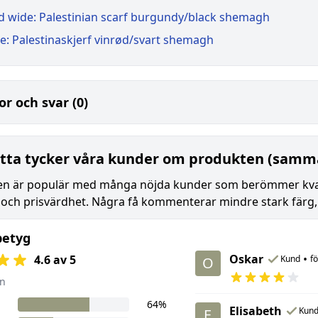
d wide: Palestinian scarf burgundy/black shemagh
e: Palestinaskjerf vinrød/svart shemagh
or och svar (0)
tta tycker våra kunder om produkten (samma
n är populär med många nöjda kunder som berömmer kvalit
 och prisvärdhet. Några få kommenterar mindre stark fär
betyg
Oskar
•
4.6 av 5
Kund
f
O
n
64%
Elisabeth
Kun
E