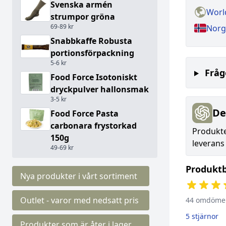
Svenska armén
Worl
strumpor gröna
69-89 kr
Norg
Snabbkaffe Robusta
portionsförpackning
5-6 kr
Fråg
Food Force Isotoniskt
dryckpulver hallonsmak
3-5 kr
De
Food Force Pasta
carbonara frystorkad
Produkte
150g
leverans
49-69 kr
Produkt
Nya produkter i vårt sortiment
Outlet - varor med nedsatt pris
44 omdöme
5 stjärnor
Produkter som är åter i lager