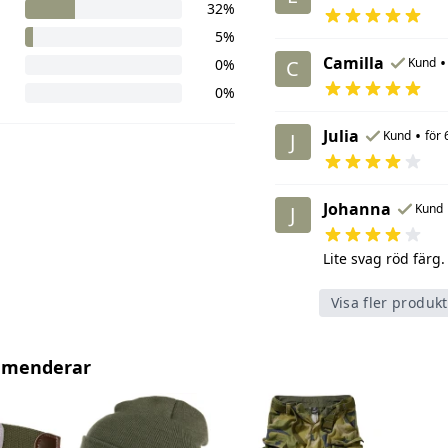
32%
5%
Camilla
•
Kund
0%
C
0%
Julia
•
Kund
för
J
Johanna
Kund
J
Lite svag röd färg.
Visa fler produk
mmenderar