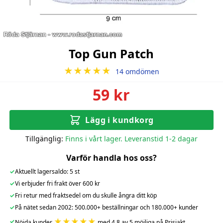
Top Gun Patch
★★★★★
14 omdömen
59 kr
Lägg i kundkorg
Tillgänglig:
Finns i vårt lager. Leveranstid 1-2 dagar
Varför handla hos oss?
✓
Aktuellt lagersaldo: 5 st
✓
Vi erbjuder fri frakt över 600 kr
✓
Fri retur med fraktsedel om du skulle ångra ditt köp
✓
På nätet sedan 2002: 500.000+ beställningar och 180.000+ kunder
★★★★★
✓
Nöjda kunder
med 4.8 av 5 möjliga på Prisjakt