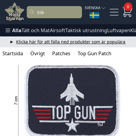
0
SVENSKA
Alla
Tält och Mat
Airsoft
Taktisk utrustning
Luftvapen
Kl
Klicka här för att fälla ned produkter som är populära
Startsida
Övrigt
Patches
Top Gun Patch