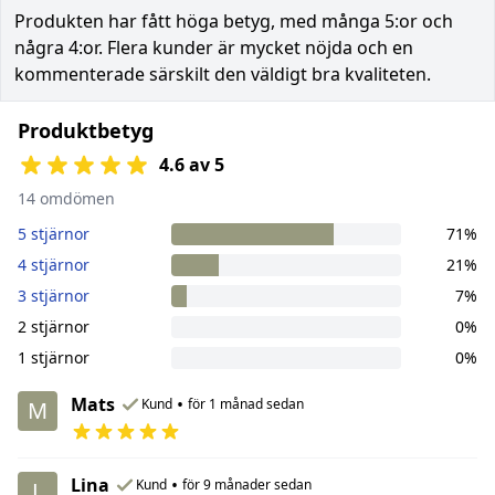
Produkten har fått höga betyg, med många 5:or och
några 4:or. Flera kunder är mycket nöjda och en
kommenterade särskilt den väldigt bra kvaliteten.
Produktbetyg
4.6 av 5
14 omdömen
5 stjärnor
71%
4 stjärnor
21%
3 stjärnor
7%
2 stjärnor
0%
1 stjärnor
0%
Mats
•
Kund
för 1 månad sedan
M
Lina
•
Kund
för 9 månader sedan
L