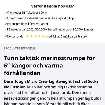
Varför handla hos oss?
✓
Vi erbjuder fri frakt över 600 kr
✓
Fri retur med fraktsedel om du skulle ångra ditt köp
✓
Produkten finns i flera varianter
✓
På nätet sedan 2002: 500.000+ beställningar och 180.000+ kunder
★★★★★
✓
Nöjda kunder
med 4.8 av 5 möjliga på Prisjakt
PRODUKTBESKRIVNING
Tunn taktisk merinostrumpa för
6” kängor och varma
förhållanden
Darn Tough Micro Crew Lightweight Tactical Socks
No Cushion
är en lätt och smidig taktisk strumpa
utvecklad för militär- och tjänstebruk. Den tunna
jersey-stickningen genom hela strumpan ger låg bulk i
kängan, samtidigt som förstärkt häl och tå ökar