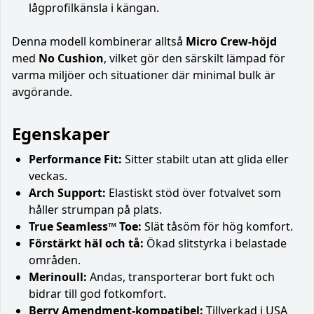
lågprofilkänsla i kängan.
Denna modell kombinerar alltså
Micro Crew-höjd
med
No Cushion
, vilket gör den särskilt lämpad för
varma miljöer och situationer där minimal bulk är
avgörande.
Egenskaper
Performance Fit:
Sitter stabilt utan att glida eller
veckas.
Arch Support:
Elastiskt stöd över fotvalvet som
håller strumpan på plats.
True Seamless™ Toe:
Slät tåsöm för hög komfort.
Förstärkt häl och tå:
Ökad slitstyrka i belastade
områden.
Merinoull:
Andas, transporterar bort fukt och
bidrar till god fotkomfort.
Berry Amendment-kompatibel:
Tillverkad i USA