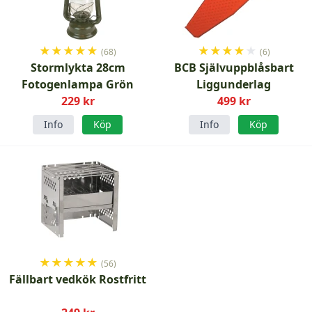
★
★
★
★
★
★
★
★
★
★
(68)
(6)
Stormlykta 28cm
BCB Självuppblåsbart
Fotogenlampa Grön
Liggunderlag
229 kr
499 kr
Info
Köp
Info
Köp
★
★
★
★
★
(56)
Fällbart vedkök Rostfritt