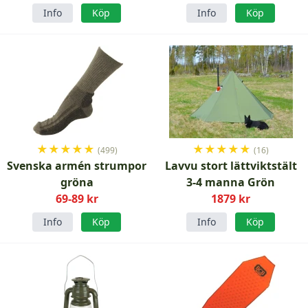
Info
Köp
Info
Köp
★
★
★
★
★
★
★
★
★
★
(499)
(16)
Svenska armén strumpor
Lavvu stort lättviktstält
gröna
3-4 manna Grön
69-89 kr
1879 kr
Info
Köp
Info
Köp