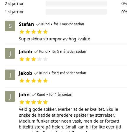
2 stjärnor
0%
1 stjärnor
0%
Stefan
•
Kund
för 3 veckor sedan
S
Supersköna strumpor av hög kvalité
Jakob
•
Kund
för 5 månader sedan
J
Jakob
•
Kund
för 5 månader sedan
J
John
•
Kund
för 1 år sedan
J
Veldig gode sokker. Merker at de er kvalitet. Skulle
ønske de hadde et bredere spekter av størrelser.
Medium funker etter noen vask, men de er fortsatt
bittelitt store på helen. Small kan bli for lite over tid