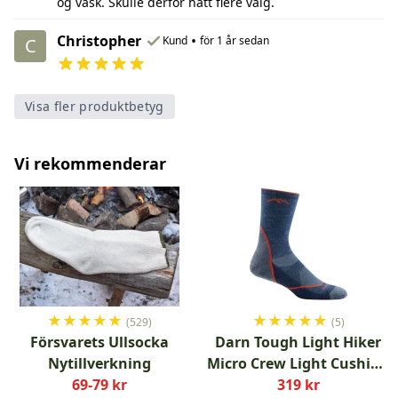
og vask. Skulle derfor hatt flere valg.
Christopher
•
Kund
för 1 år sedan
C
Visa fler produktbetyg
Vi rekommenderar
★
★
★
★
★
★
★
★
★
★
(529)
(5)
Försvarets Ullsocka
Darn Tough Light Hiker
Nytillverkning
Micro Crew Light Cushion
69-79 kr
Denim
319 kr