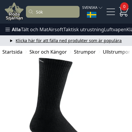
0
SVENSKA
Alla
Tält och Mat
Airsoft
Taktisk utrustning
Luftvapen
Kl
Klicka här för att fälla ned produkter som är populära
Startsida
Skor och Kängor
Strumpor
Ullstrumpor