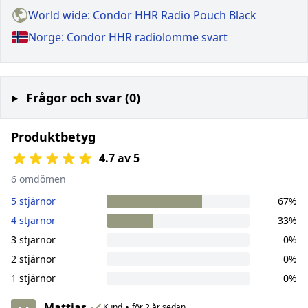
World wide: Condor HHR Radio Pouch Black
Norge: Condor HHR radiolomme svart
Frågor och svar (0)
Produktbetyg
4.7 av 5
6 omdömen
5 stjärnor
67%
4 stjärnor
33%
3 stjärnor
0%
2 stjärnor
0%
1 stjärnor
0%
Mattias
•
Kund
för 2 år sedan