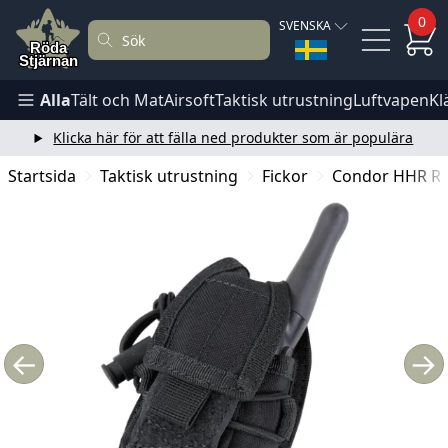
0
SVENSKA
Alla
Tält och Mat
Airsoft
Taktisk utrustning
Luftvapen
Kl
Klicka här för att fälla ned produkter som är populära
Startsida
Taktisk utrustning
Fickor
Condor HHR Rad
←
→