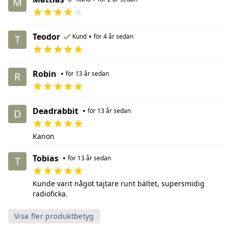
M
Teodor
•
Kund
för 4 år sedan
T
Robin
•
för 13 år sedan
R
Deadrabbit
•
för 13 år sedan
D
Kanon
Tobias
•
för 13 år sedan
T
Kunde varit något tajtare runt bältet, supersmidig
radioficka.
Visa fler produktbetyg