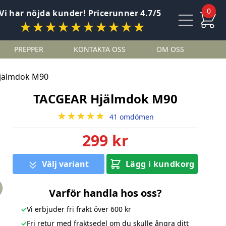
0
Vi har nöjda kunder! Pricerunner 4.7/5
★★★★★★★★★★
PREPPER
KONTAKTA OSS
OM OSS
jälmdok M90
TACGEAR Hjälmdok M90
★★★★★
41 omdömen
299 kr
Välj variant
Lägg i kundkorg
Varför handla hos oss?
✓
Vi erbjuder fri frakt över 600 kr
✓
Fri retur med fraktsedel om du skulle ångra ditt