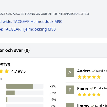
UCT CAN ALSO BE FOUND ON OUR OTHER INTERNATIONAL SITES:
d wide: TACGEAR Helmet dock M90
e: TACGEAR Hjelmdokking M90
or och svar (0)
betyg
Anders
•
4.7 av 5
Kund
A
n
72%
Pierre
•
Kund
fö
P
23%
4%
Jimmy
•
Kund
f
0%