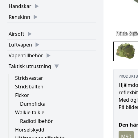
Handskar
Renskinn
Airsoft
Luftvapen
Vapentillbehör
Taktisk utrustning
PRODUKTB
Stridsvästar
Hjälmdo
Stridsbälten
reflexbit
Fickor
Med öglo
Dumpficka
På bilde
Walkie talkie
Radiotillbehör
Den här
Hörselskydd
M90