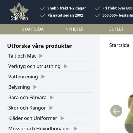
Snabb frakt 1-2 dagar
Fri frakt över 600
På nätet sedan 2002
500.000+ beställ
STARTSIDA
NYHETER
OUTLET
Startsida
Utforska våra produkter
Tält och Mat
Verktyg och utrustning
Vattenrening
Belysning
Bära och Förvara
Skor och Kängor
←
Kläder och Uniformer
Mössor och Huvudbonader