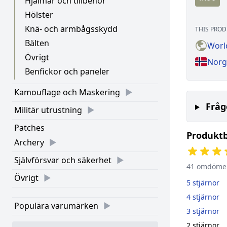
Hjälmar och tillbehör
Hölster
Knä- och armbågsskydd
THIS PROD
Bälten
Worl
Övrigt
Norg
Benfickor och paneler
Kamouflage och Maskering
Fråg
Militär utrustning
Patches
Produkt
Archery
Självförsvar och säkerhet
41 omdöme
Övrigt
5 stjärnor
4 stjärnor
Populära varumärken
3 stjärnor
2 stjärnor