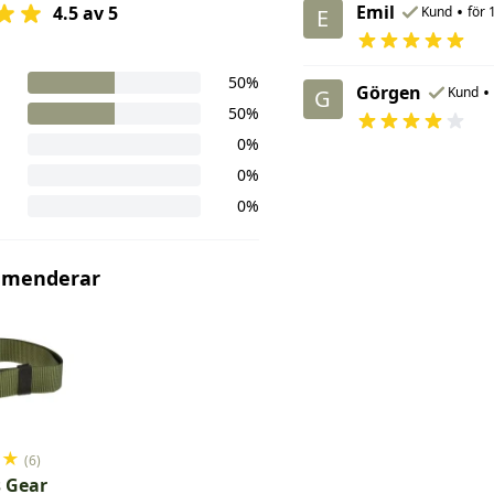
Emil
•
4.5 av 5
Kund
för 
E
50%
Görgen
•
Kund
G
50%
0%
0%
0%
mmenderar
★
★
(6)
 Gear