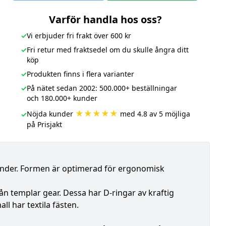
Varför handla hos oss?
✓
Vi erbjuder fri frakt över 600 kr
✓
Fri retur med fraktsedel om du skulle ångra ditt
köp
✓
Produkten finns i flera varianter
✓
På nätet sedan 2002: 500.000+ beställningar
och 180.000+ kunder
★★★★★
Nöjda kunder
med 4.8 av 5 möjliga
✓
på Prisjakt
 kunder. Formen är optimerad för ergonomisk
rån templar gear. Dessa har D-ringar av kraftig
ll har textila fästen.