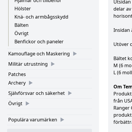
Hjälmar och tillbehör
Utsidan 
Hölster
delar av
horisont
Knä- och armbågsskydd
Bälten
Insidan
Övrigt
Benfickor och paneler
Utöver d
Kamouflage och Maskering
Bältet k
Militär utrustning
M (6 mol
L (6 mol
Patches
Archery
Om Temp
Självförsvar och säkerhet
Produkte
från USA
Övrigt
Ranger G
produkte
Populära varumärken
förbättr