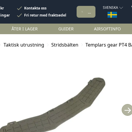
SVENSKA
 kr
Kontakta oss
ningar
Fri retur med fraktsedel
ÅTER I LAGER
GUIDER
AIRSOFTINFO
Taktisk utrustning
Stridsbälten
Templars gear PT4 B
→