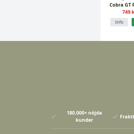
Cobra GT 
Gree
749 
Info
180.000+ nöjda
Fraktf
kunder