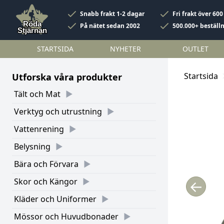
Snabb frakt 1-2 dagar
Fri frakt över 600
På nätet sedan 2002
500.000+ beställ
STARTSIDA
NYHETER
OUTLET
Startsida
Utforska våra produkter
Tält och Mat
Verktyg och utrustning
Vattenrening
Belysning
Bära och Förvara
Skor och Kängor
←
Kläder och Uniformer
Mössor och Huvudbonader