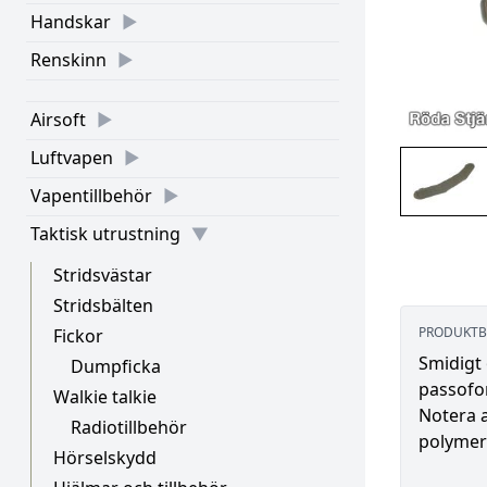
Handskar
Renskinn
Airsoft
Luftvapen
Vapentillbehör
Taktisk utrustning
Stridsvästar
Stridsbälten
PRODUKTB
Fickor
Smidigt 
Dumpficka
passofo
Walkie talkie
Notera a
Radiotillbehör
polymer 
Hörselskydd