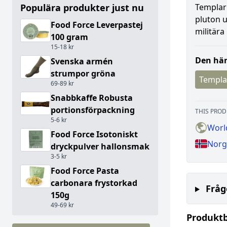
Populära produkter just nu
Templar'
pluton u
Food Force Leverpastej
militär
100 gram
15-18 kr
Den här
Svenska armén
strumpor gröna
Templa
69-89 kr
Snabbkaffe Robusta
portionsförpackning
THIS PROD
5-6 kr
Worl
Food Force Isotoniskt
Norg
dryckpulver hallonsmak
3-5 kr
Food Force Pasta
carbonara frystorkad
Fråg
150g
49-69 kr
Produkt