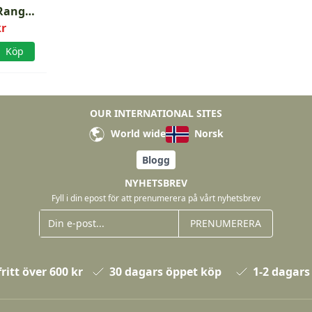
Ranger
n
kr
Köp
OUR INTERNATIONAL SITES
World wide
Norsk
Blogg
NYHETSBREV
Fyll i din epost för att prenumerera på vårt nyhetsbrev
PRENUMERERA
ritt över 600 kr
30 dagars öppet köp
1-2 dagars