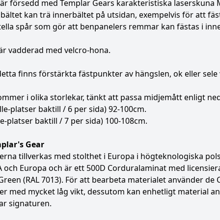
är försedd med Templar Gears karakteristiska laserskuna M
 bältet kan trä innerbältet på utsidan, exempelvis för att fäst
ella spår som gör att benpanelers remmar kan fästas i inne
 är vadderad med velcro-hona.
etta finns förstärkta fästpunkter av hängslen, ok eller sele
ommer i olika storlekar, tänkt att passa midjemått enligt ne
le-platser baktill / 6 per sida) 92-100cm.
le-platser baktill / 7 per sida) 100-108cm.
lar's Gear
rna tillverkas med stolthet i Europa i högteknologiska pol
 och Europa och är ett 500D Corduralaminat med licensiera
reen (RAL 7013). För att bearbeta materialet använder de 
r med mycket låg vikt, dessutom kan enhetligt material anv
ar signaturen.