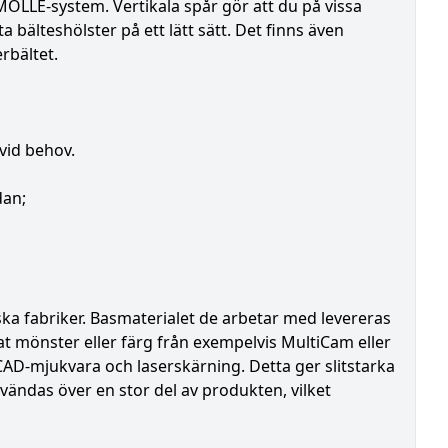
OLLE-system. Vertikala spår gör att du på vissa
a bälteshölster på ett lätt sätt. Det finns även
rbältet.
 vid behov.
dan;
ska fabriker. Basmaterialet de arbetar med levereras
t mönster eller färg från exempelvis MultiCam eller
CAD-mjukvara och laserskärning. Detta ger slitstarka
ändas över en stor del av produkten, vilket