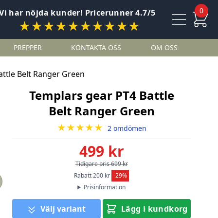
0
Vi har nöjda kunder! Pricerunner 4.7/5
★★★★★★★★★★
PREPPER
KONTAKTA OSS
OM OSS
attle Belt Ranger Green
Templars gear PT4 Battle
Belt Ranger Green
★★★★★
2 omdömen
499 kr
Tidigare pris 699 kr
Rabatt 200 kr
-29%
Prisinformation
Välj variant
Lägg i kundkorg