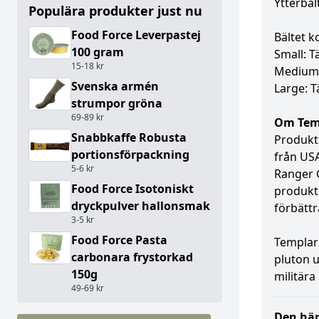
Ytterbäl
Populära produkter just nu
Food Force Leverpastej
Bältet k
100 gram
Small: T
15-18 kr
Medium: 
Svenska armén
Large: T
strumpor gröna
69-89 kr
Om Temp
Snabbkaffe Robusta
Produkte
portionsförpackning
från USA
5-6 kr
Ranger G
Food Force Isotoniskt
produkte
dryckpulver hallonsmak
förbättr
3-5 kr
Food Force Pasta
Templar'
carbonara frystorkad
pluton u
150g
militär
49-69 kr
Den här