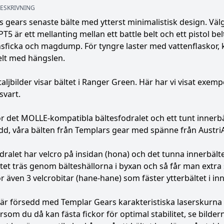
ESKRIVNING
 gears senaste bälte med ytterst minimalistisk design. Välgj
PT5 är ett mellanting mellan ett battle belt och ett pistol be
ficka och magdump. För tyngre laster med vattenflaskor, k
elt med hängslen.
taljbilder visar bältet i Ranger Green. Här har vi visat exe
svart.
r det MOLLE-kompatibla bältesfodralet och ett tunt innerb
d, våra bälten från Templars gear med spänne från AustriA
dralet har velcro på insidan (hona) och det tunna innerbälte
tet träs genom bälteshällorna i byxan och så får man extra st
r även 3 velcrobitar (hane-hane) som fäster ytterbältet i inn
är försedd med Templar Gears karakteristiska laserskurna 
ersom du då kan fästa fickor för optimal stabilitet, se bilde