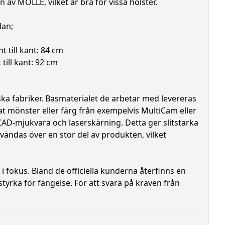
n av MOLLE, vilket är bra för vissa hölster.
dan;
 till kant: 84 cm
till kant: 92 cm
ska fabriker. Basmaterialet de arbetar med levereras
t mönster eller färg från exempelvis MultiCam eller
CAD-mjukvara och laserskärning. Detta ger slitstarka
ändas över en stor del av produkten, vilket
fokus. Bland de officiella kunderna återfinns en
tyrka för fängelse. För att svara på kraven från