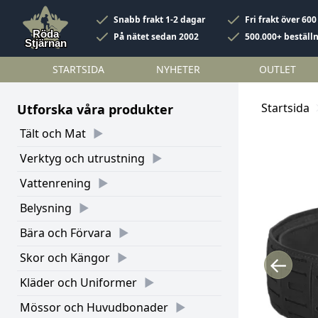
Snabb frakt 1-2 dagar
Fri frakt över 600
På nätet sedan 2002
500.000+ beställ
STARTSIDA
NYHETER
OUTLET
Startsida
Utforska våra produkter
Tält och Mat
Verktyg och utrustning
Vattenrening
Belysning
Bära och Förvara
Skor och Kängor
←
Kläder och Uniformer
Mössor och Huvudbonader