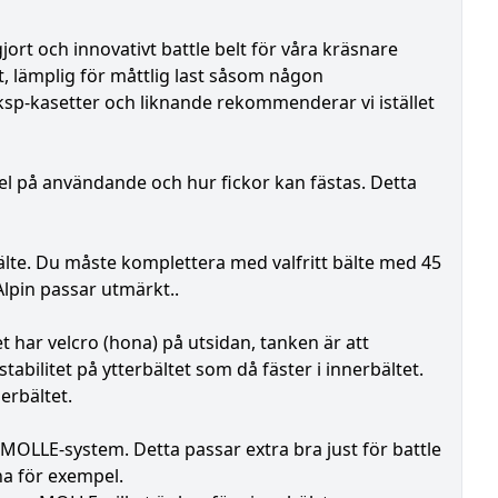
ort och innovativt battle belt för våra kräsnare
lt, lämplig för måttlig last såsom någon
sp-kasetter och liknande rekommenderar vi istället
mpel på användande och hur fickor kan fästas. Detta
älte. Du måste komplettera med valfritt bälte med 45
lpin passar utmärkt..
t har velcro (hona) på utsidan, tanken är att
abilitet på ytterbältet som då fäster i innerbältet.
erbältet.
MOLLE-system. Detta passar extra bra just för battle
rna för exempel.