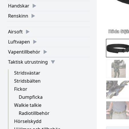
Handskar
Renskinn
Airsoft
Luftvapen
Vapentillbehör
Taktisk utrustning
Stridsvästar
Stridsbälten
Fickor
Dumpficka
Walkie talkie
Radiotillbehör
Hörselskydd