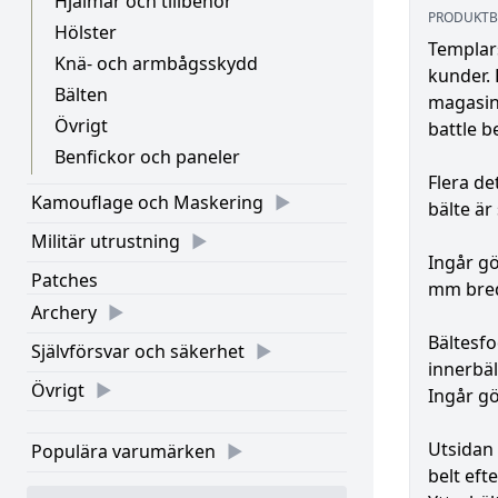
Hjälmar och tillbehör
PRODUKTB
Hölster
Templars
Knä- och armbågsskydd
kunder. 
Bälten
magasins
Övrigt
battle b
Benfickor och paneler
Flera de
Kamouflage och Maskering
bälte är 
Militär utrustning
Ingår gö
Patches
mm bred
Archery
Bältesfo
Självförsvar och säkerhet
innerbäl
Övrigt
Ingår gö
Utsidan 
Populära varumärken
belt eft