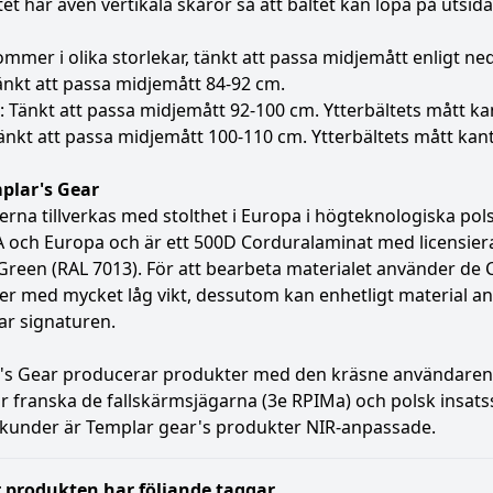
tet har även vertikala skåror så att bältet kan löpa på utsida
ommer i olika storlekar, tänkt att passa midjemått enligt ne
änkt att passa midjemått 84-92 cm.
Tänkt att passa midjemått 92-100 cm. Ytterbältets mått kant
änkt att passa midjemått 100-110 cm. Ytterbältets mått kant 
lar's Gear
rna tillverkas med stolthet i Europa i högteknologiska pol
 och Europa och är ett 500D Corduralaminat med licensiera
reen (RAL 7013). För att bearbeta materialet använder de 
r med mycket låg vikt, dessutom kan enhetligt material anv
ar signaturen.
s Gear producerar produkter med den kräsne användaren i 
r franska de fallskärmsjägarna (3e RPIMa) och polsk insatss
a kunder är Templar gear's produkter NIR-anpassade.
 produkten har följande taggar