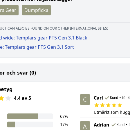
rs Gear
Dumpficka
UCT CAN ALSO BE FOUND ON OUR OTHER INTERNATIONAL SITES:
d wide: Templars gear PT5 Gen 3.1 Black
e: Templars gear PT5 Gen 3.1 Sort
or och svar (0)
betyg
Carl
•
4.4 av 5
Kund
för 
C
Utmärkt som hugga
67%
17%
Adrian
•
Kund
A