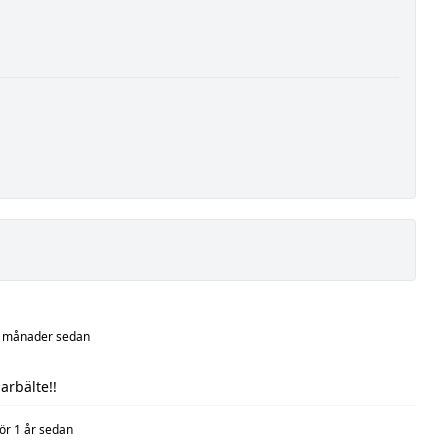
4 månader sedan
rbälte!!
för 1 år sedan