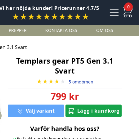
0
Vi har nöjda kunder! Pricerunner 4.7/5
★★★★★★★★★★
PREPPER
KONTAKTA OSS
OM OSS
en 3.1 Svart
Templars gear PT5 Gen 3.1
Svart
★★★★
★
5 omdömen
799 kr
Välj variant
Lägg i kundkorg
Varför handla hos oss?
✓
Fri frakt när du köper den här produkten