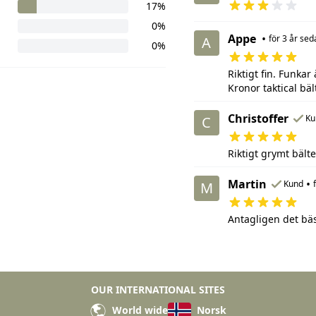
17%
0%
Appe
•
för 3 år sed
A
0%
Riktigt fin. Funkar
Kronor taktical bäl
Christoffer
Ku
C
Riktigt grymt bälte
Martin
•
Kund
M
Antagligen det bäs
OUR INTERNATIONAL SITES
World wide
Norsk