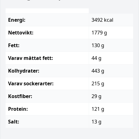
Energi:
3492 kcal
Nettovikt:
1779 g
Fett:
130 g
Varav mättat fett:
44 g
Kolhydrater:
443 g
Varav sockerarter:
215 g
Kostfiber:
29 g
Protein:
121 g
Salt:
13 g