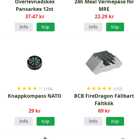
Överlevnadskex
24h Meal Värmepåse för
Pansarkex 12st
MRE
37-47 kr
22-29 kr
Info
Köp
Info
Köp
★
★
★
★
★
★
★
★
★
★
(154)
(152)
Knappkompass NATO
BCB FireDragon Fällbart
Fältkök
29 kr
69 kr
Info
Köp
Info
Köp