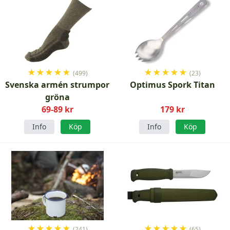
★
★
★
★
★
★
★
★
★
★
(499)
(23)
Svenska armén strumpor
Optimus Spork Titan
gröna
69-89 kr
179 kr
Info
Köp
Info
Köp
★
★
★
★
★
★
★
★
★
★
(241)
(65)