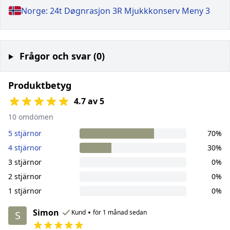
Norge: 24t Døgnrasjon 3R Mjukkkonserv Meny 3
Frågor och svar (0)
Produktbetyg
4.7 av 5
10 omdömen
5 stjärnor
70%
4 stjärnor
30%
3 stjärnor
0%
2 stjärnor
0%
1 stjärnor
0%
Simon
•
Kund
för 1 månad sedan
S