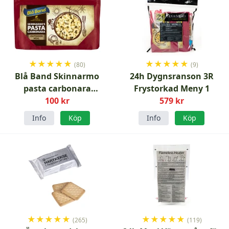
★
★
★
★
★
★
★
★
★
★
(80)
(9)
Blå Band Skinnarmo
24h Dygnsranson 3R
pasta carbonara
Frystorkad Meny 1
frystorkad
100 kr
579 kr
Info
Köp
Info
Köp
★
★
★
★
★
★
★
★
★
★
(265)
(119)