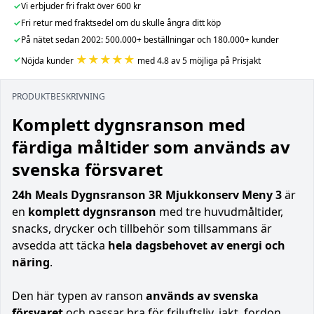
✓
Vi erbjuder fri frakt över 600 kr
✓
Fri retur med fraktsedel om du skulle ångra ditt köp
✓
På nätet sedan 2002: 500.000+ beställningar och 180.000+ kunder
★★★★★
✓
Nöjda kunder
med 4.8 av 5 möjliga på Prisjakt
PRODUKTBESKRIVNING
Komplett dygnsranson med
färdiga måltider som används av
svenska försvaret
24h Meals Dygnsranson 3R Mjukkonserv Meny 3
är
en
komplett dygnsranson
med tre huvudmåltider,
snacks, drycker och tillbehör som tillsammans är
avsedda att täcka
hela dagsbehovet av energi och
näring
.
Den här typen av ranson
används av svenska
försvaret
och passar bra för friluftsliv, jakt, fordon,