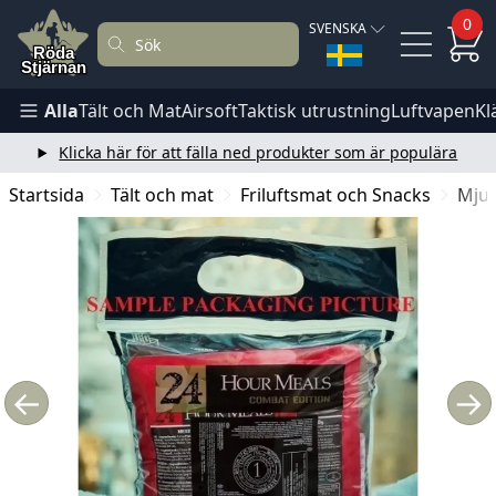
0
SVENSKA
Alla
Tält och Mat
Airsoft
Taktisk utrustning
Luftvapen
Kl
Klicka här för att fälla ned produkter som är populära
Startsida
Tält och mat
Friluftsmat och Snacks
Mju
←
→