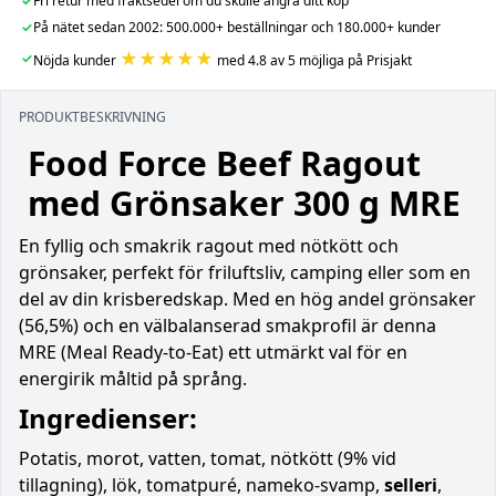
✓
Fri retur med fraktsedel om du skulle ångra ditt köp
✓
På nätet sedan 2002: 500.000+ beställningar och 180.000+ kunder
★★★★★
✓
Nöjda kunder
med 4.8 av 5 möjliga på Prisjakt
PRODUKTBESKRIVNING
Food Force Beef Ragout
med Grönsaker 300 g MRE
En fyllig och smakrik ragout med nötkött och
grönsaker, perfekt för friluftsliv, camping eller som en
del av din krisberedskap. Med en hög andel grönsaker
(56,5%) och en välbalanserad smakprofil är denna
MRE (Meal Ready-to-Eat) ett utmärkt val för en
energirik måltid på språng.
Ingredienser:
Potatis, morot, vatten, tomat, nötkött (9% vid
tillagning), lök, tomatpuré, nameko-svamp,
selleri
,