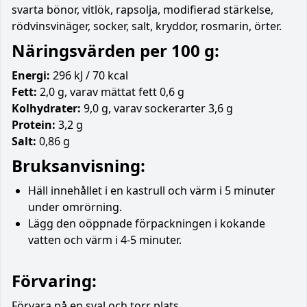
svarta bönor, vitlök, rapsolja, modifierad stärkelse,
rödvinsvinäger, socker, salt, kryddor, rosmarin, örter.
Näringsvärden per 100 g:
Energi:
296 kJ / 70 kcal
Fett:
2,0 g, varav mättat fett 0,6 g
Kolhydrater:
9,0 g, varav sockerarter 3,6 g
Protein:
3,2 g
Salt:
0,86 g
Bruksanvisning:
Häll innehållet i en kastrull och värm i 5 minuter
under omrörning.
Lägg den oöppnade förpackningen i kokande
vatten och värm i 4-5 minuter.
Förvaring:
Förvara på en sval och torr plats.