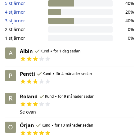
5 stjärnor
40%
4 stjärnor
20%
3 stjärnor
40%
2 stjärnor
0%
1 stjärnor
0%
Albin
•
Kund
för 1 dag sedan
A
Pentti
•
Kund
för 4 månader sedan
P
Roland
•
Kund
för 9 månader sedan
R
Se ovan
Örjan
•
Kund
för 10 månader sedan
Ö