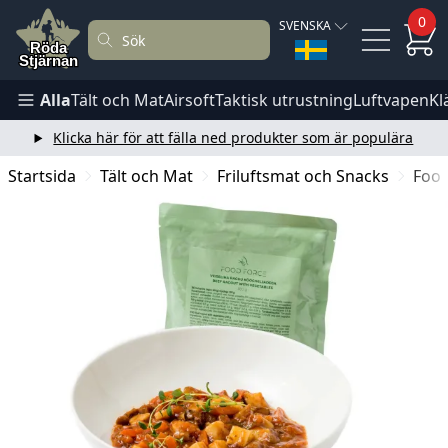
0
SVENSKA
Alla
Tält och Mat
Airsoft
Taktisk utrustning
Luftvapen
Kl
Klicka här för att fälla ned produkter som är populära
Startsida
Tält och Mat
Friluftsmat och Snacks
Food