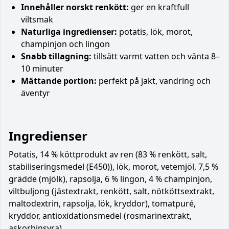
Innehåller norskt renkött:
ger en kraftfull
viltsmak
Naturliga ingredienser:
potatis, lök, morot,
champinjon och lingon
Snabb tillagning:
tillsätt varmt vatten och vänta 8–
10 minuter
Mättande portion:
perfekt på jakt, vandring och
äventyr
Ingredienser
Potatis, 14 % köttprodukt av ren (83 % renkött, salt,
stabiliseringsmedel (E450)), lök, morot, vetemjöl, 7,5 %
grädde (mjölk), rapsolja, 6 % lingon, 4 % champinjon,
viltbuljong (jästextrakt, renkött, salt, nötköttsextrakt,
maltodextrin, rapsolja, lök, kryddor), tomatpuré,
kryddor, antioxidationsmedel (rosmarinextrakt,
askorbinsyra).