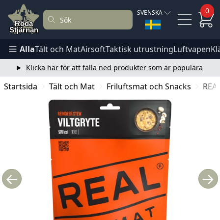
0
SVENSKA
Alla
Tält och Mat
Airsoft
Taktisk utrustning
Luftvapen
Kl
Klicka här för att fälla ned produkter som är populära
Startsida
Tält och Mat
Friluftsmat och Snacks
REAL
←
→