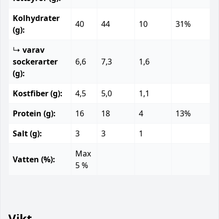
Kolhydrater
40
44
10
31%
(g):
↳
varav
sockerarter
6,6
7,3
1,6
(g):
Kostfiber (g):
4,5
5,0
1,1
Protein (g):
16
18
4
13%
Salt (g):
3
3
1
Max
Vatten (%):
5 %
Vikt