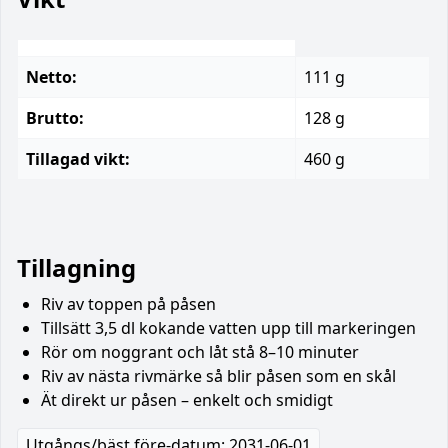
Netto:
111 g
Brutto:
128 g
Tillagad vikt:
460 g
Tillagning
Riv av toppen på påsen
Tillsätt 3,5 dl kokande vatten upp till markeringen
Rör om noggrant och låt stå 8–10 minuter
Riv av nästa rivmärke så blir påsen som en skål
Ät direkt ur påsen – enkelt och smidigt
Utgångs/bäst före-datum: 2031-06-01