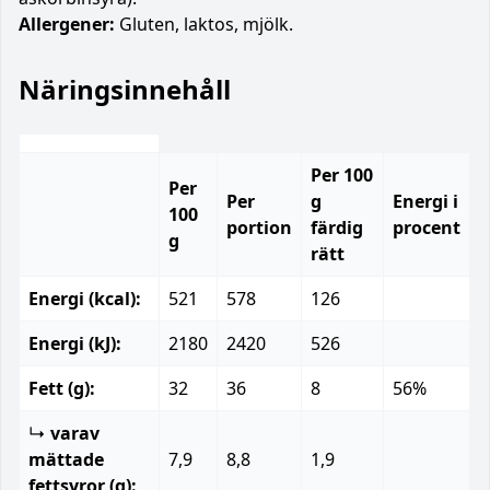
Allergener:
Gluten, laktos, mjölk.
Näringsinnehåll
Per 100
Per
Per
g
Energi i
100
portion
färdig
procent
g
rätt
Energi (kcal):
521
578
126
Energi (kJ):
2180
2420
526
Fett (g):
32
36
8
56%
↳
varav
mättade
7,9
8,8
1,9
fettsyror (g):