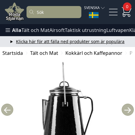
0
SVENSKA
Alla
Tält och Mat
Airsoft
Taktisk utrustning
Luftvapen
Kl
Klicka här för att fälla ned produkter som är populära
Startsida
Tält och Mat
Kokkärl och Kaffepannor
Pe
←
→