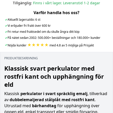
Tillgänglig:
Finns i vårt lager. Leveranstid 1-2 dagar
Varför handla hos oss?
✓
Aktuellt lagersaldo: 6 st
✓
Vi erbjuder fri frakt över 600 kr
✓
Fri retur med fraktsedel om du skulle ångra ditt köp
✓
På nätet sedan 2002: 500.000+ beställningar och 180.000+ kunder
★★★★★
✓
Nöjda kunder
med 4.8 av 5 möjliga på Prisjakt
PRODUKTBESKRIVNING
Klassisk svart perkulator med
rostfri kant och upphängning för
eld
Klassisk
perkulator i svart spräcklig emalj
, tillverkad
av
dubbelemaljerad stålplåt med rostfri kant
.
Utrustad med
bärhandtag
för upphängning över
öppen eld, enkel transport eller smidig förvaring.