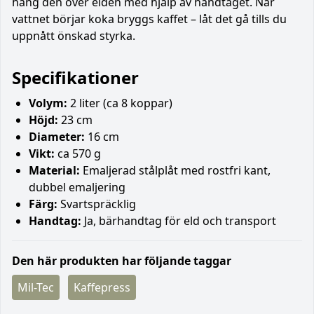
häng den över elden med hjälp av handtaget. När
vattnet börjar koka bryggs kaffet – låt det gå tills du
uppnått önskad styrka.
Specifikationer
Volym:
2 liter (ca 8 koppar)
Höjd:
23 cm
Diameter:
16 cm
Vikt:
ca 570 g
Material:
Emaljerad stålplåt med rostfri kant,
dubbel emaljering
Färg:
Svartspräcklig
Handtag:
Ja, bärhandtag för eld och transport
Den här produkten har följande taggar
Mil-Tec
Kaffepress