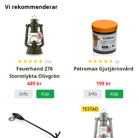
Vi rekommenderar
★
★
★
★
★
★
★
★
★
★
(59)
(8)
Feuerhand 276
Petromax Gjutjärnsvård
Stormlykta Olivgrön
449 kr
199 kr
Info
Köp
Info
Köp
TESTAD