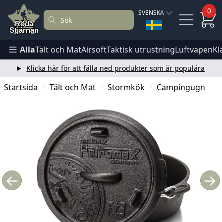
0
SVENSKA
Alla
Tält och Mat
Airsoft
Taktisk utrustning
Luftvapen
Kl
Klicka här för att fälla ned produkter som är populära
Startsida
Tält och Mat
Stormkök
Campingugn
←
→