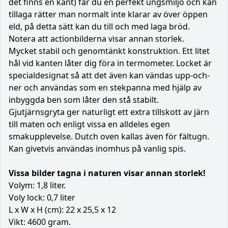
det finns en kant) får du en perfekt ungsmiljö och kan
tillaga rätter man normalt inte klarar av över öppen
eld, på detta sätt kan du till och med laga bröd.
Notera att actionbilderna visar annan storlek.
Mycket stabil och genomtänkt konstruktion. Ett litet
hål vid kanten låter dig föra in termometer. Locket är
specialdesignat så att det även kan vändas upp-och-
ner och användas som en stekpanna med hjälp av
inbyggda ben som låter den stå stabilt.
Gjutjärnsgryta ger naturligt ett extra tillskott av järn
till maten och enligt vissa en alldeles egen
smakupplevelse. Dutch oven kallas även för fältugn.
Kan givetvis användas inomhus på vanlig spis.
Vissa bilder tagna i naturen visar annan storlek!
Volym: 1,8 liter.
Voly lock: 0,7 liter
L x W x H (cm): 22 x 25,5 x 12
Vikt: 4600 gram.