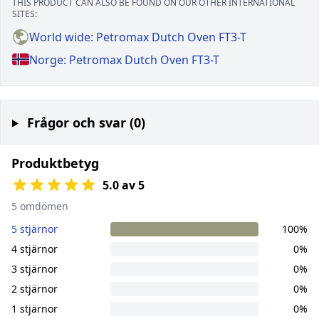
THIS PRODUCT CAN ALSO BE FOUND ON OUR OTHER INTERNATIONAL
SITES:
World wide: Petromax Dutch Oven FT3-T
Norge: Petromax Dutch Oven FT3-T
Frågor och svar (0)
Produktbetyg
5.0 av 5
5 omdömen
5 stjärnor
100%
4 stjärnor
0%
3 stjärnor
0%
2 stjärnor
0%
1 stjärnor
0%