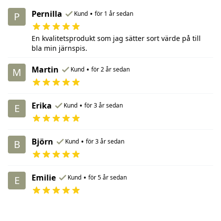
Pernilla
•
Kund
för 1 år sedan
P
En kvalitetsprodukt som jag sätter sort värde på till
bla min järnspis.
Martin
•
Kund
för 2 år sedan
M
Erika
•
Kund
för 3 år sedan
E
Björn
•
Kund
för 3 år sedan
B
Emilie
•
Kund
för 5 år sedan
E