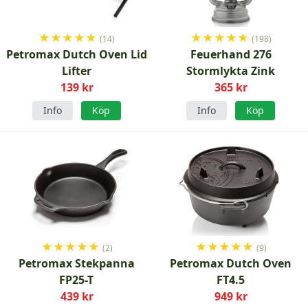
★
★
★
★
★
★
★
★
★
★
(14)
(198)
Petromax Dutch Oven Lid
Feuerhand 276
Lifter
Stormlykta Zink
139 kr
365 kr
Info
Köp
Info
Köp
★
★
★
★
★
★
★
★
★
★
(2)
(9)
Petromax Stekpanna
Petromax Dutch Oven
FP25-T
FT4.5
439 kr
949 kr