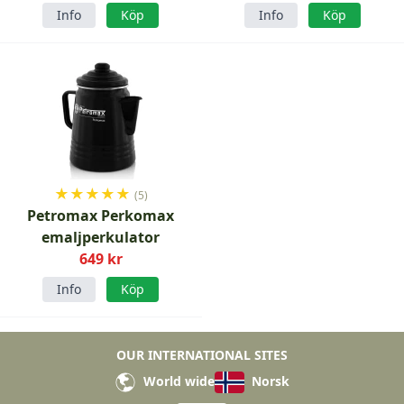
Info
Köp
Info
Köp
★
★
★
★
★
(5)
Petromax Perkomax
emaljperkulator
649 kr
Info
Köp
OUR INTERNATIONAL SITES
World wide
Norsk