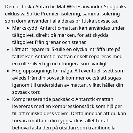
Den brittiska Antarctic Mat WGTE använder Snugpaks
exklusiva Softie Premier-isolering, samma isolering
som dom använder i alla deras brittiska sovsäckar.
Markskydd: Antarctic-mattan kan användas under
tältgolvet, direkt på marken, för att skydda
tältgolvet från grenar och stenar.
Lätt att reparera: Skulle en olycka inträffa ute på
fältet kan Antarctic-mattan enkelt repareras med
en rulle silvertejp och fungera som vanligt.
Hög uppsugningsförmåga: All eventuell svett som
avleds från din sovsäck kommer också att sugas
igenom till undersidan av mattan, vilket håller din
sovsäck torr.
Kompresserande packsäck: Antarctic-mattan
levereras med en kompressionssäck som hjälper
till att minska dess volym. Detta innebär att du kan
förvara mattan i din ryggsäck istället för att
behöva fästa den på utsidan som traditionella