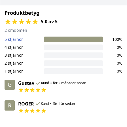
Produktbetyg
5.0 av 5
2 omdömen
5 stjärnor
100%
4 stjärnor
0%
3 stjärnor
0%
2 stjärnor
0%
1 stjärnor
0%
Gustav
•
Kund
för 2 månader sedan
G
ROGER
•
Kund
för 1 år sedan
R