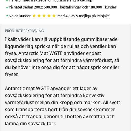
✓
Fri retur med fraktsedel om du skulle ångra ditt köp
✓
På nätet sedan 2002: 500.000+ beställningar och 180.000+ kunder
★★★★★
✓
Nöjda kunder
med 4.8 av 5 möjliga på Prisjakt
PRODUKTBESKRIVNING
I kallt väder kan självuppblåsande gummibaserade
liggunderlag spricka när de rullas och ventiler kan
frysa. Antarctic Mat WGTE använder endast
sovsäcksisolering för att förhindra värmeförlust, så
du behöver inte oroa dig för att något spricker eller
fryser.
Antarctic mat WGTE använder ett lager av
sovsäcksisolering för att förhindra konvektiv
värmeförlust mellan din kropp och marken. All svett
som transporteras bort från din sovsäck kommer
också att tränga igenom till botten av mattan och
lämna din sovsäck torr.