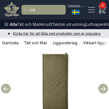
0
SVENSKA
Alla
Tält och Mat
Airsoft
Taktisk utrustning
Luftvapen
Kl
Klicka här för att fälla ned produkter som är populära
Startsida
Tält och Mat
Liggunderlag
Vikbart liggu
←
→