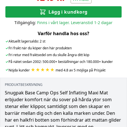
Lägg i kundkorg
Tillgänglig:
Finns i vårt lager. Leveranstid 1-2 dagar
Varför handla hos oss?
✓
Aktuellt lagersaldo: 2 st
✓
Fri frakt när du köper den här produkten
✓
Fri retur med fraktsedel om du skulle ångra ditt köp
✓
På nätet sedan 2002: 500.000+ beställningar och 180.000+ kunder
★★★★★
✓
Nöjda kunder
med 4.8 av 5 möjliga på Prisjakt
PRODUKTBESKRIVNING
Snugpak Base Camp Ops Self Inflating Maxi Mat
erbjuder komfort när du sover på hårda ytor som
stenar eller klippor, samtidigt som den skapar en
barriär mellan dig och den kalla marken under. Den
har en halkfri botten som förhindrar att mattan glider
runt. Lätt och kompakt, levereras med en