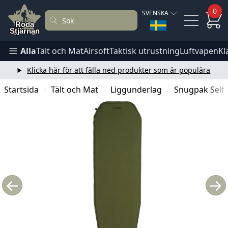
0
SVENSKA
Alla
Tält och Mat
Airsoft
Taktisk utrustning
Luftvapen
Kl
Klicka här för att fälla ned produkter som är populära
Startsida
Tält och Mat
Liggunderlag
Snugpak Self-
←
→