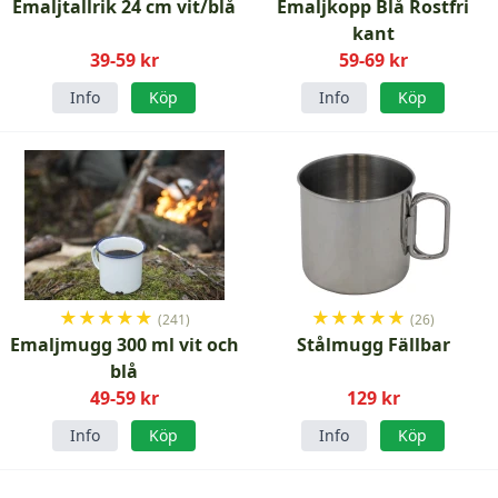
Emaljtallrik 24 cm vit/blå
Emaljkopp Blå Rostfri
kant
39-59 kr
59-69 kr
Info
Köp
Info
Köp
★
★
★
★
★
★
★
★
★
★
(241)
(26)
Emaljmugg 300 ml vit och
Stålmugg Fällbar
blå
49-59 kr
129 kr
Info
Köp
Info
Köp