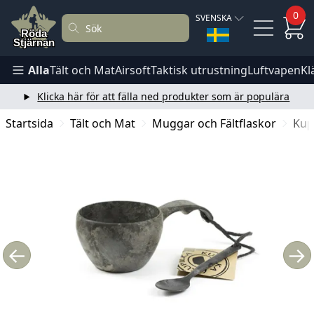
0
SVENSKA
Alla
Tält och Mat
Airsoft
Taktisk utrustning
Luftvapen
Kl
Klicka här för att fälla ned produkter som är populära
Startsida
Tält och Mat
Muggar och Fältflaskor
Kup
←
→