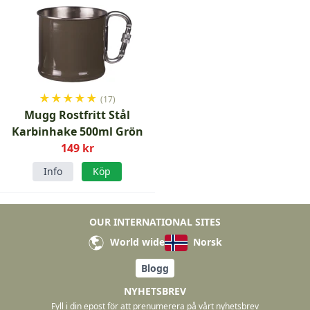
★
★
★
★
★
(17)
Mugg Rostfritt Stål
Karbinhake 500ml Grön
149 kr
Info
Köp
OUR INTERNATIONAL SITES
World wide
Norsk
Blogg
NYHETSBREV
Fyll i din epost för att prenumerera på vårt nyhetsbrev