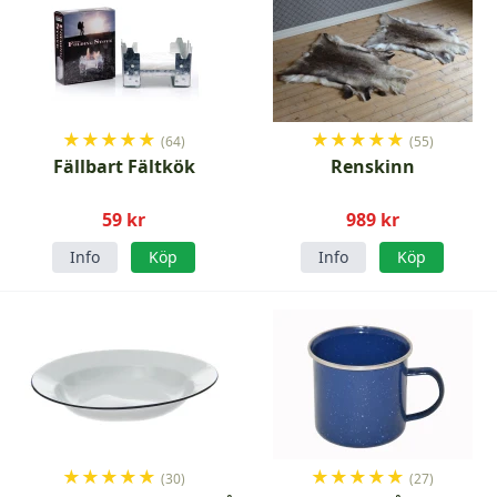
★
★
★
★
★
★
★
★
★
★
(64)
(55)
Fällbart Fältkök
Renskinn
59 kr
989 kr
Info
Köp
Info
Köp
★
★
★
★
★
★
★
★
★
★
(30)
(27)