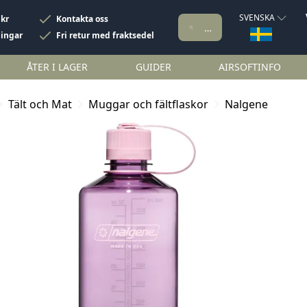
SVENSKA
 kr
Kontakta oss
ningar
Fri retur med fraktsedel
ÅTER I LAGER
GUIDER
AIRSOFTINFO
Tält och Mat
Muggar och fältflaskor
Nalgene