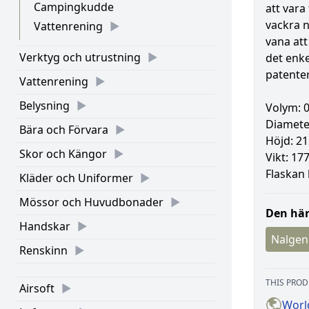
Campingkudde
att vara
vackra n
Vattenrening
vana att
Verktyg och utrustning
det enke
patenter
Vattenrening
Belysning
Volym: 0
Diamete
Bära och Förvara
Höjd: 2
Skor och Kängor
Vikt: 17
Flaskan 
Kläder och Uniformer
Mössor och Huvudbonader
Den här
Handskar
Nalgen
Renskinn
THIS PROD
Airsoft
Worl