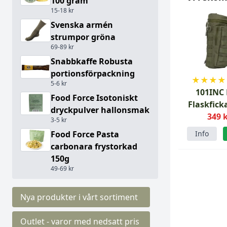
100 gram
15-18 kr
Svenska armén
strumpor gröna
69-89 kr
Snabbkaffe Robusta
portionsförpackning
★
★
★
★
5-6 kr
101INC
Food Force Isotoniskt
Flaskfick
dryckpulver hallonsmak
349 
3-5 kr
Info
Food Force Pasta
carbonara frystorkad
150g
49-69 kr
Nya produkter i vårt sortiment
Outlet - varor med nedsatt pris