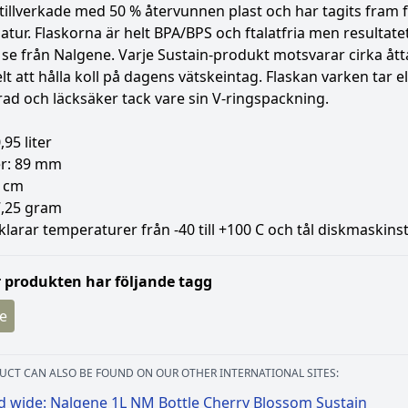
 tillverkade med 50 % återvunnen plast och har tagits fram
atur. Flaskorna är helt BPA/BPS och ftalatfria men resultatet
 se från Nalgene. Varje Sustain-produkt motsvarar cirka åt
lt att hålla koll på dagens vätskeintag. Flaskan varken tar el
ad och läcksäker tack vare sin V-ringspackning.
,95 liter
r: 89 mm
1 cm
7,25 gram
klarar temperaturer från -40 till +100 C och tål diskmaskins
 produkten har följande tagg
e
UCT CAN ALSO BE FOUND ON OUR OTHER INTERNATIONAL SITES:
d wide: Nalgene 1L NM Bottle Cherry Blossom Sustain