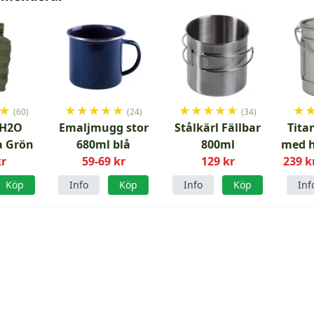
★
★
★
★
★
★
★
★
★
★
★
★
(60)
(24)
(34)
 H2O
Emaljmugg stor
Stålkärl Fällbar
Tita
a Grön
680ml blå
800ml
med h
kr
59-69 kr
129 kr
239 k
Köp
Info
Köp
Info
Köp
Inf