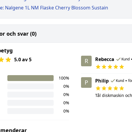
e: Nalgene 1L NM Flaske Cherry Blossom Sustain
or och svar (0)
betyg
Rebecca
5.0 av 5
Kund
R
100%
Philip
•
Kund
fö
P
0%
0%
Tål diskmaskin och
0%
0%
mmenderar