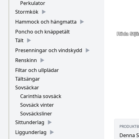
Perkulator
Stormkök
Hammock och hängmatta
Poncho och knäppetält
Tält
Presenningar och vindskydd
Renskinn
Filtar och ullplädar
Tältsängar
Sovsäckar
Carinthia sovsäck
Sovsäck vinter
Sovsäcksliner
Sittunderlag
PRODUKTB
Liggunderlag
Denna S