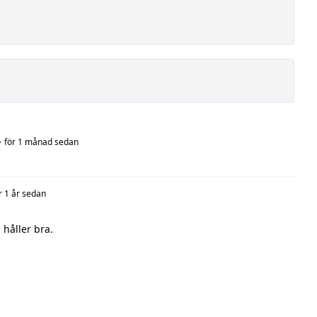
•
för 1 månad sedan
r 1 år sedan
 håller bra.