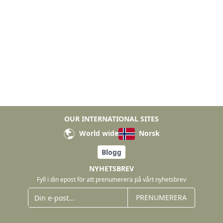
OUR INTERNATIONAL SITES
World wide
Norsk
Blogg
NYHETSBREV
Fyll i din epost för att prenumerera på vårt nyhetsbrev
PRENUMERERA