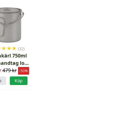
★
★
★
★
(32)
nkärl 750ml
andtag lock
r
hängare
479 kr
-50%
o
Köp