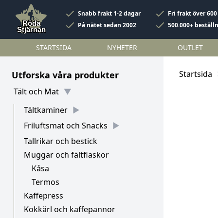
Snabb frakt 1-2 dagar
Fri frakt över 600
På nätet sedan 2002
500.000+ beställ
STARTSIDA
NYHETER
OUTLET
Startsida
Utforska våra produkter
Tält och Mat
Tältkaminer
Friluftsmat och Snacks
Tallrikar och bestick
Muggar och fältflaskor
Kåsa
Termos
Kaffepress
Kokkärl och kaffepannor