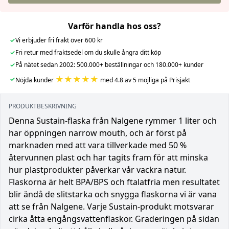
Varför handla hos oss?
✓
Vi erbjuder fri frakt över 600 kr
✓
Fri retur med fraktsedel om du skulle ångra ditt köp
✓
På nätet sedan 2002: 500.000+ beställningar och 180.000+ kunder
★★★★★
✓
Nöjda kunder
med 4.8 av 5 möjliga på Prisjakt
PRODUKTBESKRIVNING
Denna Sustain-flaska från Nalgene rymmer 1 liter och
har öppningen narrow mouth, och är först på
marknaden med att vara tillverkade med 50 %
återvunnen plast och har tagits fram för att minska
hur plastprodukter påverkar vår vackra natur.
Flaskorna är helt BPA/BPS och ftalatfria men resultatet
blir ändå de slitstarka och snygga flaskorna vi är vana
att se från Nalgene. Varje Sustain-produkt motsvarar
cirka åtta engångsvattenflaskor. Graderingen på sidan