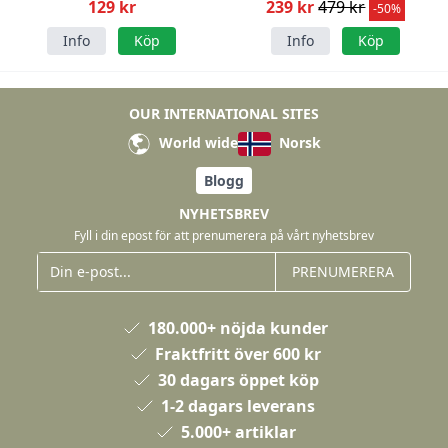
129 kr
239 kr
479 kr
-50%
Info
Köp
Info
Köp
OUR INTERNATIONAL SITES
World wide
Norsk
Blogg
NYHETSBREV
Fyll i din epost för att prenumerera på vårt nyhetsbrev
PRENUMERERA
180.000+ nöjda kunder
Fraktfritt över 600 kr
30 dagars öppet köp
1-2 dagars leverans
5.000+ artiklar