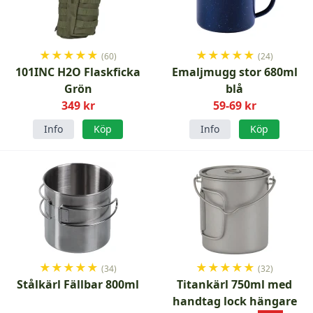
★
★
★
★
★
★
★
★
★
★
(60)
(24)
101INC H2O Flaskficka
Emaljmugg stor 680ml
Grön
blå
349 kr
59-69 kr
Info
Köp
Info
Köp
★
★
★
★
★
★
★
★
★
★
(34)
(32)
Stålkärl Fällbar 800ml
Titankärl 750ml med
handtag lock hängare