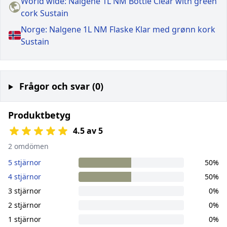
World wide: Nalgene 1L NM Bottle Clear with green
cork Sustain
Norge: Nalgene 1L NM Flaske Klar med grønn kork
Sustain
Frågor och svar (0)
Produktbetyg
4.5 av 5
2 omdömen
5 stjärnor
50%
4 stjärnor
50%
3 stjärnor
0%
2 stjärnor
0%
1 stjärnor
0%