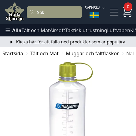
0
SVENSKA
Alla
Tält och Mat
Airsoft
Taktisk utrustning
Luftvapen
Kl
Klicka här för att fälla ned produkter som är populära
Startsida
Tält och Mat
Muggar och fältflaskor
Nal