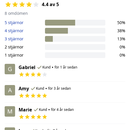
4.4 av 5
8 omdömen
5 stjärnor
50%
4 stjärnor
38%
3 stjärnor
13%
2 stjärnor
0%
1 stjärnor
0%
Gabriel
•
Kund
för 1 år sedan
G
Amy
•
Kund
för 3 år sedan
A
Marie
•
Kund
för 4 år sedan
M