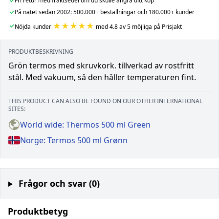
✓
Fri retur med fraktsedel om du skulle ångra ditt köp
✓
På nätet sedan 2002: 500.000+ beställningar och 180.000+ kunder
★★★★★
✓
Nöjda kunder
med 4.8 av 5 möjliga på Prisjakt
PRODUKTBESKRIVNING
Grön termos med skruvkork. tillverkad av rostfritt
stål. Med vakuum, så den håller temperaturen fint.
THIS PRODUCT CAN ALSO BE FOUND ON OUR OTHER INTERNATIONAL
SITES:
World wide: Thermos 500 ml Green
Norge: Termos 500 ml Grønn
Frågor och svar (0)
Produktbetyg