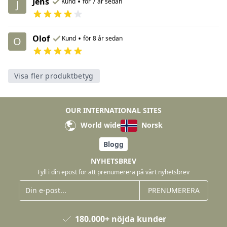
Jens
•
Kund
för 7 år sedan
J
Olof
•
Kund
för 8 år sedan
O
Visa fler produktbetyg
OUR INTERNATIONAL SITES
World wide
Norsk
Blogg
NYHETSBREV
Fyll i din epost för att prenumerera på vårt nyhetsbrev
PRENUMERERA
180.000+ nöjda kunder