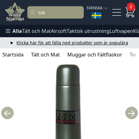
0
SVENSKA
Alla
Tält och Mat
Airsoft
Taktisk utrustning
Luftvapen
Kl
Klicka här för att fälla ned produkter som är populära
Startsida
Tält och Mat
Muggar och Fältflaskor
Ter
←
→