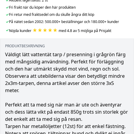
✓
Aktuellt lagersaldo: 2 st
✓
Fri frakt när du köper den här produkten
✓
Fri retur med fraktsedel om du skulle ångra ditt köp
✓
På nätet sedan 2002: 500.000+ beställningar och 180.000+ kunder
★★★★★
✓
Nöjda kunder
med 4.8 av 5 möjliga på Prisjakt
PRODUKTBESKRIVNING
Väldigt lätt vattentät tarp / presenning i grågrön färg
med mångsidig användning. Perfekt för förläggning
och den har utmärkt skydd mot vind, regn och sol.
Observera att utebilderna visar den betydligt mindre
2x3m-tarpen, denna artikel avser den större 3x5
meter.
Perfekt att ta med sig när man är ute och äventyrar
och dess lätta vikt på endast 850g trots sin storlek gör
det enkelt att ta med sig på resan.
Tarpen har metallöljetter (12st) för att enkel fästning.
Notera att snören, tältpinnar, hund och dylikt ej ingår.