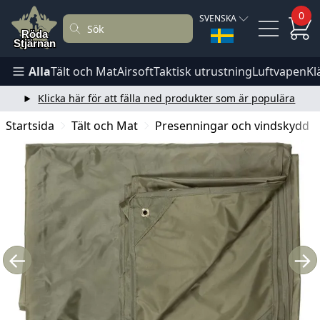
0
SVENSKA
Alla
Tält och Mat
Airsoft
Taktisk utrustning
Luftvapen
Kl
Klicka här för att fälla ned produkter som är populära
Startsida
Tält och Mat
Presenningar och vindskydd
←
→