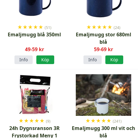
★
★
★
★
★
★
★
★
★
★
(51)
(24)
Emaljmugg blå 350ml
Emaljmugg stor 680ml
blå
49-59 kr
59-69 kr
Info
Köp
Info
Köp
★
★
★
★
★
★
★
★
★
★
(9)
(241)
24h Dygnsranson 3R
Emaljmugg 300 ml vit och
Frystorkad Meny 1
blå