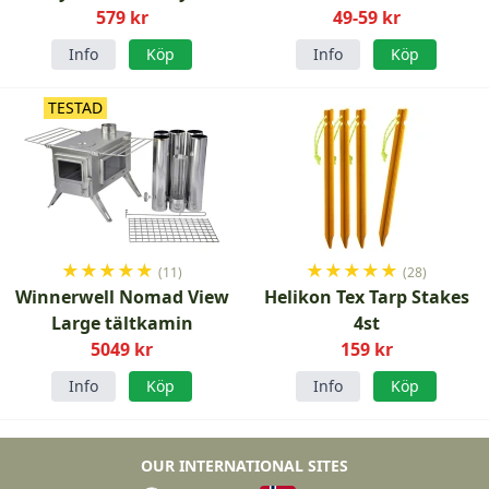
579 kr
49-59 kr
Info
Köp
Info
Köp
TESTAD
★
★
★
★
★
★
★
★
★
★
(11)
(28)
Winnerwell Nomad View
Helikon Tex Tarp Stakes
Large tältkamin
4st
5049 kr
159 kr
Info
Köp
Info
Köp
OUR INTERNATIONAL SITES