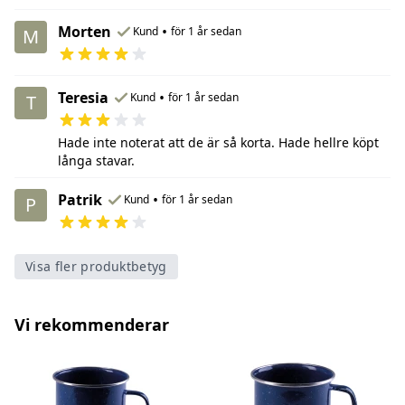
Morten
•
Kund
för 1 år sedan
M
Teresia
•
Kund
för 1 år sedan
T
Hade inte noterat att de är så korta. Hade hellre köpt
långa stavar.
Patrik
•
Kund
för 1 år sedan
P
Visa fler produktbetyg
Vi rekommenderar