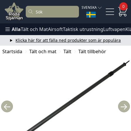
0
SVENSKA
Alla
Tält och Mat
Airsoft
Taktisk utrustning
Luftvapen
Kl
Klicka här för att fälla ned produkter som är populära
Startsida
Tält och mat
Tält
Tält tillbehör
←
→