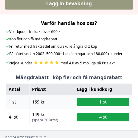
Lägg in bevakning
Varför handla hos oss?
✓
Vi erbjuder fri frakt över 600 kr
✓
Köp fler och få mängdrabatt
✓
Fri retur med fraktsedel om du skulle ångra ditt köp
✓
På nätet sedan 2002: 500.000+ beställningar och 180.000+ kunder
★★★★★
✓
Nöjda kunder
med 4.8 av 5 möjliga på Prisjakt
Mängdrabatt - köp fler och få mängdrabatt
Antal
Pris/st
Lägg i kundkorg
1 st
169 kr
1 st
149 kr
4- st
4 st
(spara 20 kr/st)
PRODUKTBESKRIVNING