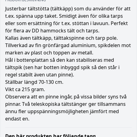
Justerbar tältstötta (tältkäpp) som du använder för att
t.ex. spänna upp taket. Smidigt även för olika tarps
eller som ersättning för t.ex. stöttan i lavuun. Perfekt
för flera av DD hammocks tält och tarps.
Kallas även tältkäpp, tälttakspinne och tarp pole.
Tillverkad av fin grönfärgad aluminium, spikdelen mot
marken av plast och toppen av metall.
Hål i bottenplattan så den kan stabiliseras med
tältspik (sen har botten inbyggd spik så den står i
regel stabilt även utan pinne).
Ställbar längd 70-130 cm.
Vikt ca 215 gram.
Observera att en pinne ingår, på vissa bilder syns två
pinnar. Två teleskopiska tältstänger ger tillsammans
ännu fler uppspänningsmöjligheten jämfört med
endast en.
Den här produkten har följande tagg