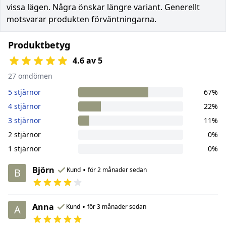
vissa lägen. Några önskar längre variant. Generellt
motsvarar produkten förväntningarna.
Produktbetyg
4.6 av 5
27 omdömen
5 stjärnor
67%
4 stjärnor
22%
3 stjärnor
11%
2 stjärnor
0%
1 stjärnor
0%
Björn
•
Kund
för 2 månader sedan
B
Anna
•
Kund
för 3 månader sedan
A