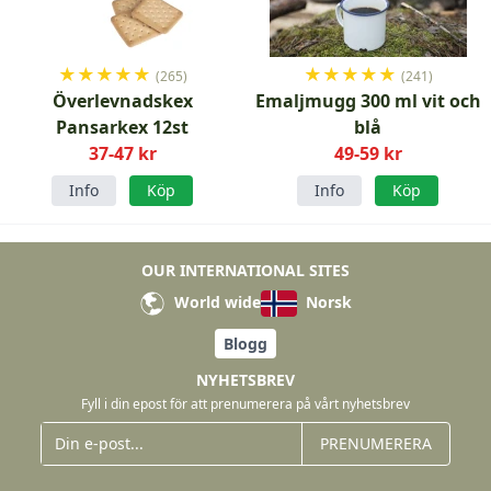
★
★
★
★
★
★
★
★
★
★
(265)
(241)
Överlevnadskex
Emaljmugg 300 ml vit och
Pansarkex 12st
blå
37-47 kr
49-59 kr
Info
Köp
Info
Köp
OUR INTERNATIONAL SITES
World wide
Norsk
Blogg
NYHETSBREV
Fyll i din epost för att prenumerera på vårt nyhetsbrev
PRENUMERERA