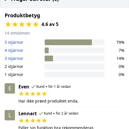
Produktbetyg
4.6 av 5
14 omdömen
5 stjärnor
79%
4 stjärnor
7%
3 stjärnor
14%
2 stjärnor
0%
1 stjärnor
0%
Even
•
Kund
för 1 år sedan
E
Har ikke prøvd produktet enda.
Lennart
•
Kund
för 2 år sedan
L
Fyller sin funktion bra rekommenderas