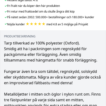
✓
Aktuellt lagersaldo: 4 st
✓
Fri frakt när du köper den här produkten
✓
Fri retur med fraktsedel om du skulle ångra ditt köp
✓
På nätet sedan 2002: 500.000+ beställningar och 180.000+ kunder
★★★★★
✓
Nöjda kunder
med 4.8 av 5 möjliga på Prisjakt
PRODUKTBESKRIVNING
Tarp tillverkad av 100% polyester (Oxford).
Smidig att ha i packningen som regnskydd för
packgömma eller förläggning. Även smidig
tillsammans med hängmatta för snabb förläggning.
Fungerar även bra som tältdel, regnskydd, solskydd
eller skyddsmatta. Några av våra kunder gjorde också
en improviserad fältbastu med denna!
Metallöljetter i mitten och öglor i nylon runt om. Finns
tre fästpunkter på varje sida samt en mitten,
mittpunkten används för extra stadga eller om man