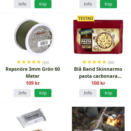
Info
Köp
Info
Köp
TESTAD
★
★
★
★
★
★
★
★
★
★
(84)
(80)
Repsnöre 3mm Grön 60
Blå Band Skinnarmo
Meter
pasta carbonara
109 kr
frystorkad
100 kr
Info
Köp
Info
Köp