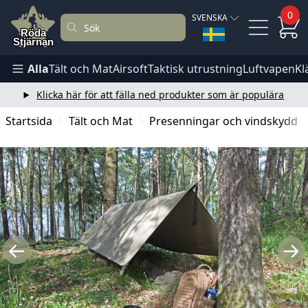
0
SVENSKA
Alla
Tält och Mat
Airsoft
Taktisk utrustning
Luftvapen
Kl
Klicka här för att fälla ned produkter som är populära
Startsida
Tält och Mat
Presenningar och vindskydd
←
→