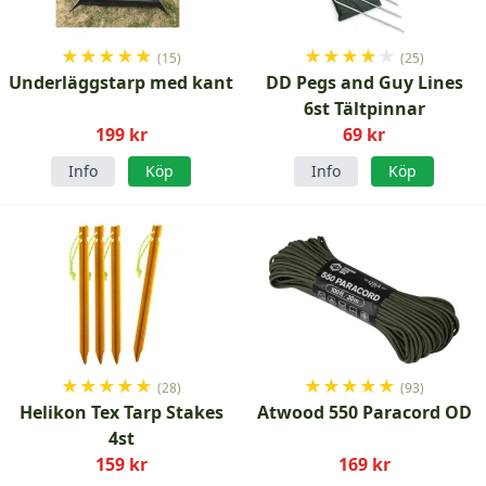
★
★
★
★
★
★
★
★
★
★
(15)
(25)
Underläggstarp med kant
DD Pegs and Guy Lines
6st Tältpinnar
199 kr
69 kr
Info
Köp
Info
Köp
★
★
★
★
★
★
★
★
★
★
(28)
(93)
Helikon Tex Tarp Stakes
Atwood 550 Paracord OD
4st
159 kr
169 kr