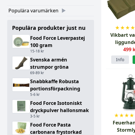
Populära varumärken
Populära produkter just nu
★
★
★
Vikbart v
Food Force Leverpastej
liggund
100 gram
499 
15-18 kr
Svenska armén
Info
strumpor gröna
69-89 kr
Snabbkaffe Robusta
portionsförpackning
5-6 kr
Food Force Isotoniskt
dryckpulver hallonsmak
★
★
★
★
3-5 kr
Feuerhan
Food Force Pasta
Storml
carbonara frystorkad