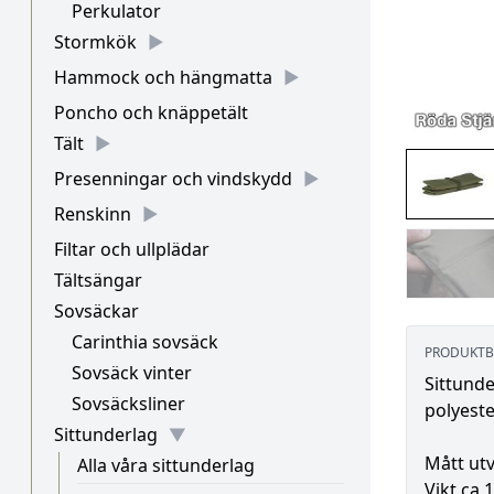
Perkulator
Stormkök
Hammock och hängmatta
Poncho och knäppetält
Tält
Presenningar och vindskydd
Renskinn
Filtar och ullplädar
Tältsängar
Sovsäckar
Carinthia sovsäck
PRODUKTB
Sovsäck vinter
Sittunde
Sovsäcksliner
polyest
Sittunderlag
Mått utv
Alla våra sittunderlag
Vikt ca 