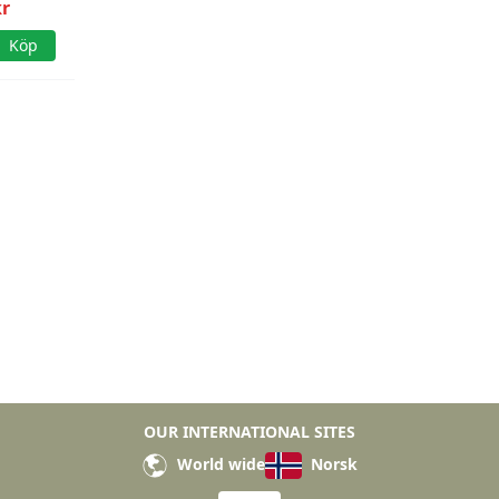
rön
kr
Köp
OUR INTERNATIONAL SITES
World wide
Norsk