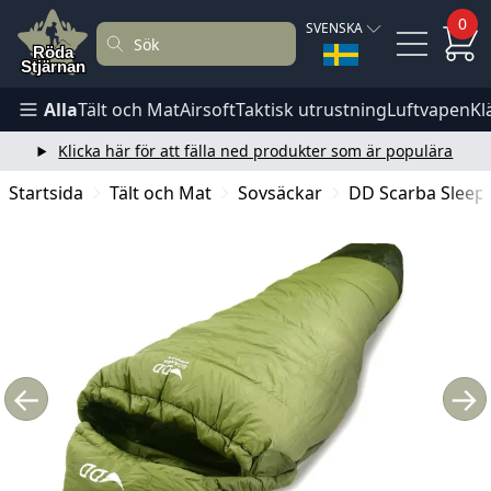
0
SVENSKA
Alla
Tält och Mat
Airsoft
Taktisk utrustning
Luftvapen
Kl
Klicka här för att fälla ned produkter som är populära
Startsida
Tält och Mat
Sovsäckar
DD Scarba Sleep
←
→