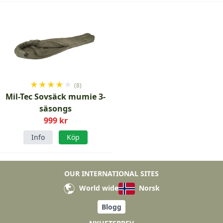
★
★
★
★
★
(8)
Mil-Tec Sovsäck mumie 3-
säsongs
999 kr
Info
Köp
OUR INTERNATIONAL SITES
World wide
Norsk
Blogg