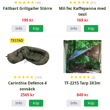
★
★
★
★
★
★
★
★
★
★
(58)
(51)
Fällbart Grillgaller Större
Mil-Tec Kaffepanna med
tesil
199 kr
169 kr
Info
Köp
Info
Köp
TESTAD
★
★
★
★
★
★
★
★
★
★
(143)
(3)
Carinthia Defence 4
TF-2215 Tarp 3X3m
sovsäck
2565 kr
849 kr
Info
Köp
Info
Köp