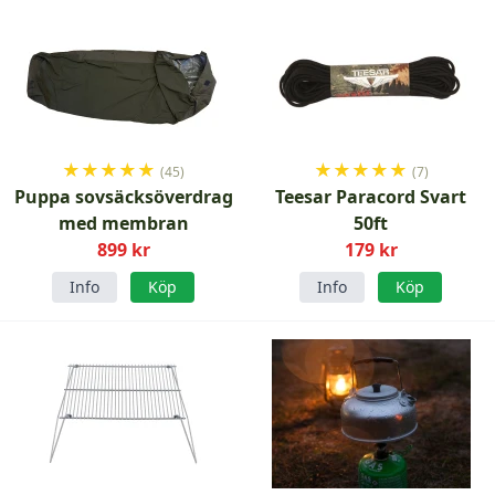
★
★
★
★
★
★
★
★
★
★
(45)
(7)
Puppa sovsäcksöverdrag
Teesar Paracord Svart
med membran
50ft
899 kr
179 kr
Info
Köp
Info
Köp