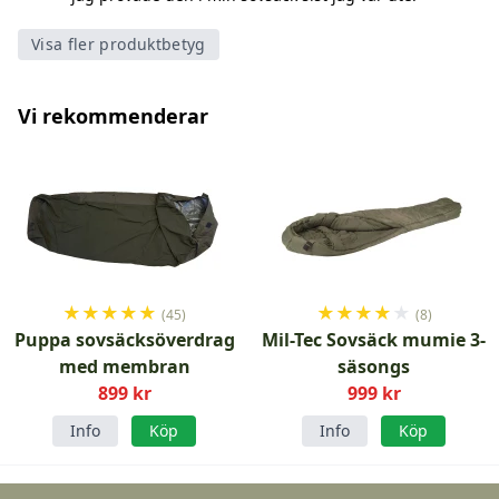
Visa fler produktbetyg
Vi rekommenderar
★
★
★
★
★
★
★
★
★
★
(45)
(8)
Puppa sovsäcksöverdrag
Mil-Tec Sovsäck mumie 3-
med membran
säsongs
899 kr
999 kr
Info
Köp
Info
Köp