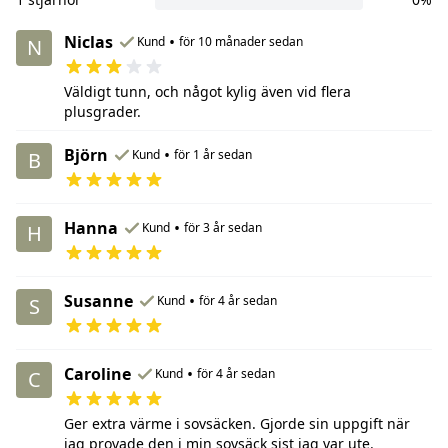
Niclas
•
Kund
för 10 månader sedan
N
Väldigt tunn, och något kylig även vid flera
plusgrader.
Björn
•
Kund
för 1 år sedan
B
Hanna
•
Kund
för 3 år sedan
H
Susanne
•
Kund
för 4 år sedan
S
Caroline
•
Kund
för 4 år sedan
C
Ger extra värme i sovsäcken. Gjorde sin uppgift när
jag provade den i min sovsäck sist jag var ute.