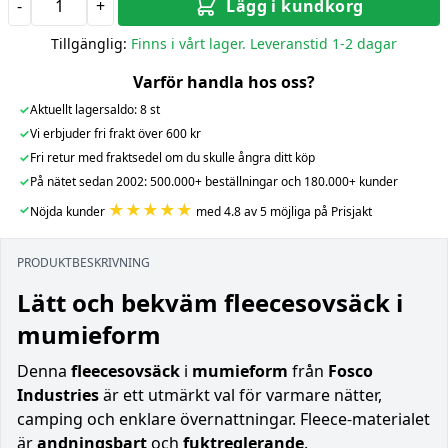
-
+
Lägg i kundkorg
Tillgänglig:
Finns i vårt lager. Leveranstid 1-2 dagar
Varför handla hos oss?
✓
Aktuellt lagersaldo: 8 st
✓
Vi erbjuder fri frakt över 600 kr
✓
Fri retur med fraktsedel om du skulle ångra ditt köp
✓
På nätet sedan 2002: 500.000+ beställningar och 180.000+ kunder
★★★★★
✓
Nöjda kunder
med 4.8 av 5 möjliga på Prisjakt
PRODUKTBESKRIVNING
Lätt och bekväm fleecesovsäck i
mumieform
Denna
fleecesovsäck
i
mumieform
från
Fosco
Industries
är ett utmärkt val för varmare nätter,
camping och enklare övernattningar. Fleece-materialet
är
andningsbart
och
fuktreglerande
.