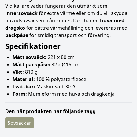
Vid kallare väder fungerar den utmärkt som
innersovsäck
för extra värme eller om du vill skydda
huvudsovsäcken från smuts. Den har en
huva med
dragsko
för bättre värmehållning och levereras med
packpåse
för smidig transport och förvaring.
Specifikationer
Mått sovsäck:
221 x 80 cm
Mått packpåse:
32 x Ø16 cm
Vikt:
810 g
Material:
100 % polyesterfleece
Tvättbar:
Maskintvätt 30 °C
Form:
Mumieform med huva och dragkedja
Den här produkten har följande tagg
Sovsäckar