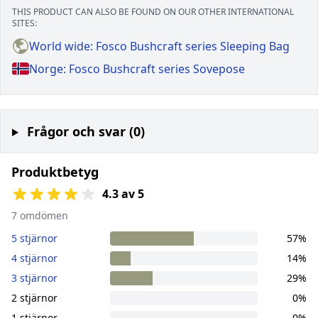
THIS PRODUCT CAN ALSO BE FOUND ON OUR OTHER INTERNATIONAL
SITES:
World wide: Fosco Bushcraft series Sleeping Bag
Norge: Fosco Bushcraft series Sovepose
Frågor och svar (0)
Produktbetyg
4.3 av 5
7 omdömen
5 stjärnor
57%
4 stjärnor
14%
3 stjärnor
29%
2 stjärnor
0%
1 stjärnor
0%