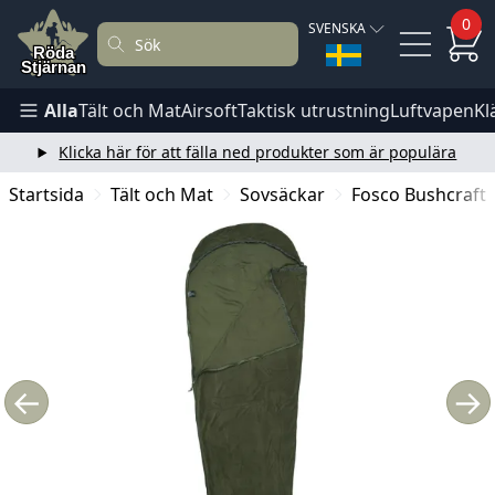
0
SVENSKA
Alla
Tält och Mat
Airsoft
Taktisk utrustning
Luftvapen
Kl
Klicka här för att fälla ned produkter som är populära
Startsida
Tält och Mat
Sovsäckar
Fosco Bushcraft 
←
→