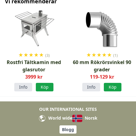
Vi rekommenderar
★
★
★
★
★
★
★
★
★
★
(3)
(1)
Rostfri Tältkamin med
60 mm Rökrörsvinkel 90
glasrutor
grader
3999 kr
119-129 kr
Info
Köp
Info
Köp
OUR INTERNATIONAL SITES
World wide
Norsk
Blogg