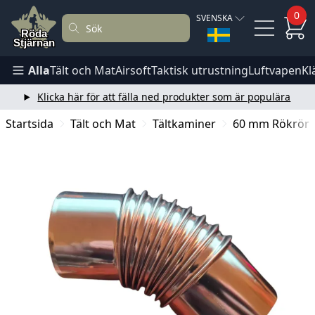
0
SVENSKA
Alla
Tält och Mat
Airsoft
Taktisk utrustning
Luftvapen
Kl
Klicka här för att fälla ned produkter som är populära
Startsida
Tält och Mat
Tältkaminer
60 mm Rökrörsv