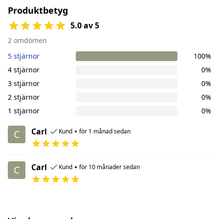
Produktbetyg
5.0 av 5
2 omdömen
5 stjärnor
100%
4 stjärnor
0%
3 stjärnor
0%
2 stjärnor
0%
1 stjärnor
0%
Carl
•
Kund
för 1 månad sedan
C
Carl
•
Kund
för 10 månader sedan
C