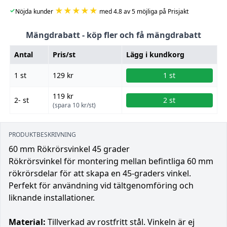
★★★★★
✓
Nöjda kunder
med 4.8 av 5 möjliga på Prisjakt
Mängdrabatt - köp fler och få mängdrabatt
Antal
Pris/st
Lägg i kundkorg
1 st
129 kr
1 st
119 kr
2- st
2 st
(spara 10 kr/st)
PRODUKTBESKRIVNING
60 mm Rökrörsvinkel 45 grader
Rökrörsvinkel för montering mellan befintliga 60 mm
rökrörsdelar för att skapa en 45-graders vinkel.
Perfekt för användning vid tältgenomföring och
liknande installationer.
Material:
Tillverkad av rostfritt stål. Vinkeln är ej