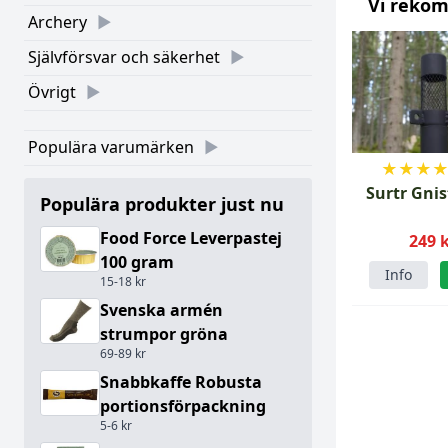
Vi reko
Archery
Självförsvar och säkerhet
Övrigt
Populära varumärken
★
★
★
Surtr Gni
Populära produkter just nu
Food Force Leverpastej
249 
100 gram
Info
15-18 kr
Svenska armén
strumpor gröna
69-89 kr
Snabbkaffe Robusta
portionsförpackning
5-6 kr