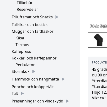
Tillbehör
Reservdelar
Friluftsmat och Snacks
Tallrikar och bestick
Muggar och fältflaskor
Kåsa
Termos
Kaffepress
Kokkärl och kaffepannor
PRODUKTB
Perkulator
45 grade
Stormkök
du 90 gr
Hammock och hängmatta
Ytterdi
Ytterdi
Poncho och knäppetält
Höjd 12
Tält
Vikt ca 
Presenningar och vindskydd