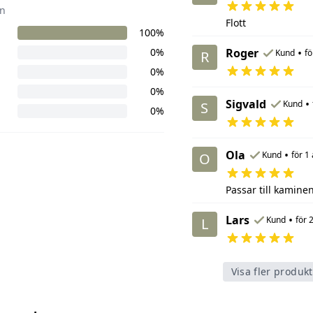
n
Flott
100%
0%
Roger
•
Kund
fö
R
0%
0%
Sigvald
•
Kund
S
0%
Ola
•
Kund
för 1
O
Passar till kamine
Lars
•
Kund
för 
L
Visa fler produk