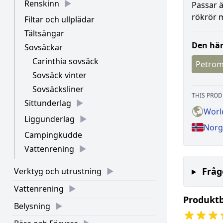
Renskinn
Passar ä
rökrör m
Filtar och ullplädar
Tältsängar
Den här
Sovsäckar
Carinthia sovsäck
Petro
Sovsäck vinter
Sovsäcksliner
THIS PROD
Sittunderlag
Worl
Liggunderlag
Norg
Campingkudde
Vattenrening
Fråg
Verktyg och utrustning
Vattenrening
Produkt
Belysning