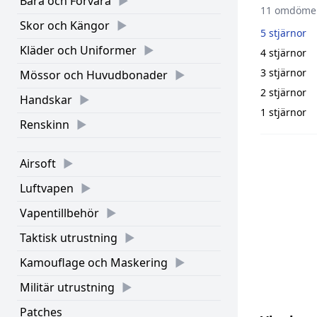
Bära och Förvara
11 omdöme
Skor och Kängor
5 stjärnor
Kläder och Uniformer
4 stjärnor
3 stjärnor
Mössor och Huvudbonader
2 stjärnor
Handskar
1 stjärnor
Renskinn
Airsoft
Luftvapen
Vapentillbehör
Taktisk utrustning
Kamouflage och Maskering
Militär utrustning
Patches