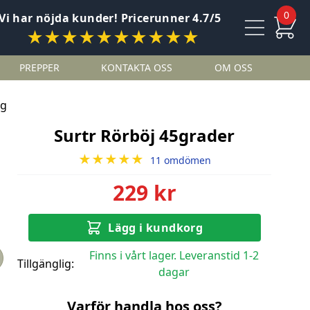
0
Vi har nöjda kunder! Pricerunner 4.7/5
★★★★★★★★★★
PREPPER
KONTAKTA OSS
OM OSS
ng
Surtr Rörböj 45grader
★★★★★
11 omdömen
229 kr
Lägg i kundkorg
Finns i vårt lager. Leveranstid 1-2
Tillgänglig:
dagar
Varför handla hos oss?