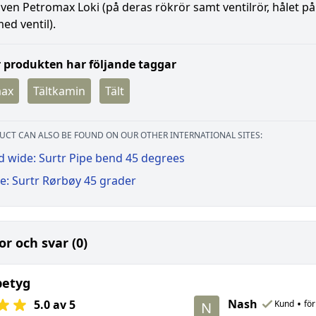
ven Petromax Loki (på deras rökrör samt ventilrör, hålet p
ed ventil).
 produkten har följande taggar
max
Tältkamin
Tält
UCT CAN ALSO BE FOUND ON OUR OTHER INTERNATIONAL SITES:
d wide: Surtr Pipe bend 45 degrees
e: Surtr Rørbøy 45 grader
or och svar (0)
betyg
Nash
•
5.0 av 5
Kund
för
N