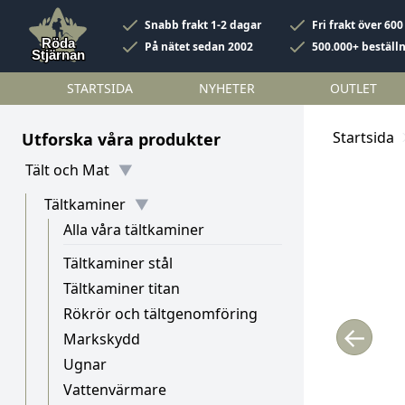
Snabb frakt 1-2 dagar
Fri frakt över 600
På nätet sedan 2002
500.000+ beställ
STARTSIDA
NYHETER
OUTLET
Startsida
Utforska våra produkter
Tält och Mat
Tältkaminer
Alla våra tältkaminer
Tältkaminer stål
Tältkaminer titan
Rökrör och tältgenomföring
←
Markskydd
Ugnar
Vattenvärmare