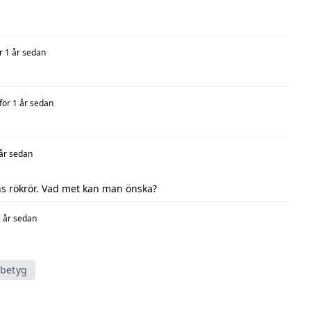
r 1 år sedan
för 1 år sedan
 år sedan
ns rökrör. Vad met kan man önska?
2 år sedan
tbetyg