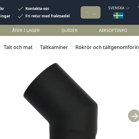
SVENSKA
 kr
Kontakta oss
ningar
Fri retur med fraktsedel
ÅTER I LAGER
GUIDER
AIRSOFTINFO
Tält och mat
Tältkaminer
Rökrör och tältgenomföri
→