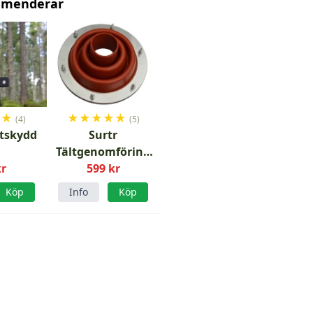
mmenderar
★
★
★
★
★
★
★
(4)
(5)
stskydd
Surtr
Tältgenomföring
kr
Flashing Kit
599 kr
Köp
Info
Köp