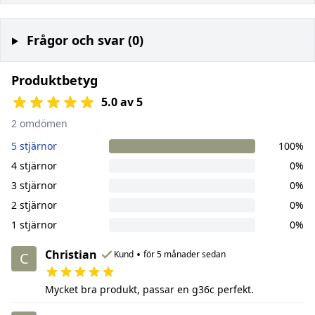
Frågor och svar (0)
Produktbetyg
5.0 av 5
2 omdömen
5 stjärnor
100%
4 stjärnor
0%
3 stjärnor
0%
2 stjärnor
0%
1 stjärnor
0%
Christian
•
Kund
för 5 månader sedan
C
Mycket bra produkt, passar en g36c perfekt.