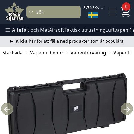
0
SVENSKA
Alla
Tält och Mat
Airsoft
Taktisk utrustning
Luftvapen
Kl
Klicka här för att fälla ned produkter som är populära
Startsida
Vapentillbehör
Vapenförvaring
Vapenfod
←
→