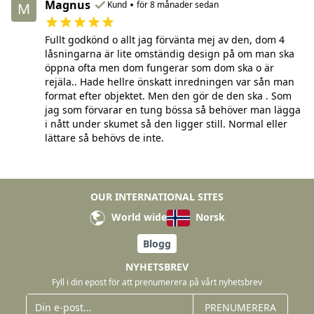
Magnus
•
Kund
för 8 månader sedan
M
Fullt godkönd o allt jag förvänta mej av den, dom 4
låsningarna är lite omständig design på om man ska
öppna ofta men dom fungerar som dom ska o är
rejäla.. Hade hellre önskatt inredningen var sån man
format efter objektet. Men den gör de den ska . Som
jag som förvarar en tung bössa så behöver man lägga
i nått under skumet så den ligger still. Normal eller
lättare så behövs de inte.
OUR INTERNATIONAL SITES
World wide
Norsk
Blogg
NYHETSBREV
Fyll i din epost för att prenumerera på vårt nyhetsbrev
PRENUMERERA