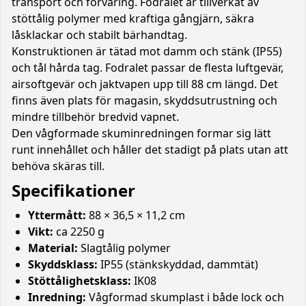
transport och förvaring. Fodralet är tillverkat av
stöttålig polymer med kraftiga gångjärn, säkra
låsklackar och stabilt bärhandtag.
Konstruktionen är tätad mot damm och stänk (IP55)
och tål hårda tag. Fodralet passar de flesta luftgevär,
airsoftgevär och jaktvapen upp till 88 cm längd. Det
finns även plats för magasin, skyddsutrustning och
mindre tillbehör bredvid vapnet.
Den vågformade skuminredningen formar sig lätt
runt innehållet och håller det stadigt på plats utan att
behöva skäras till.
Specifikationer
Yttermått:
88 × 36,5 × 11,2 cm
Vikt:
ca 2250 g
Material:
Slagtålig polymer
Skyddsklass:
IP55 (stänkskyddad, dammtät)
Stöttålighetsklass:
IK08
Inredning:
Vågformad skumplast i både lock och