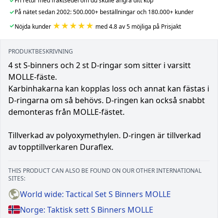
✓
Fri retur med fraktsedel om du skulle ångra ditt köp
✓
På nätet sedan 2002: 500.000+ beställningar och 180.000+ kunder
★★★★★
✓
Nöjda kunder
med 4.8 av 5 möjliga på Prisjakt
PRODUKTBESKRIVNING
4 st S-binners och 2 st D-ringar som sitter i varsitt
MOLLE-fäste.
Karbinhakarna kan kopplas loss och annat kan fästas i
D-ringarna om så behövs. D-ringen kan också snabbt
demonteras från MOLLE-fästet.
Tillverkad av polyoxymethylen. D-ringen är tillverkad
av topptillverkaren Duraflex.
THIS PRODUCT CAN ALSO BE FOUND ON OUR OTHER INTERNATIONAL
SITES:
World wide: Tactical Set S Binners MOLLE
Norge: Taktisk sett S Binners MOLLE