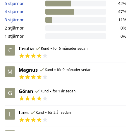
5 stjärnor
42%
4 stjärnor
47%
3 stjärnor
11%
2 stjärnor
0%
1 stjärnor
0%
Cecilia
•
Kund
för 6 månader sedan
C
Magnus
•
Kund
för 9 månader sedan
M
Göran
•
Kund
för 1 år sedan
G
Lars
•
Kund
för 2 år sedan
L