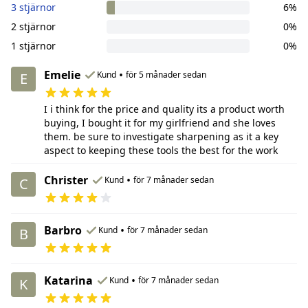
3 stjärnor
6%
2 stjärnor
0%
1 stjärnor
0%
Emelie
•
Kund
för 5 månader sedan
E
I i think for the price and quality its a product worth
buying, I bought it for my girlfriend and she loves
them. be sure to investigate sharpening as it a key
aspect to keeping these tools the best for the work
Christer
•
Kund
för 7 månader sedan
C
Barbro
•
Kund
för 7 månader sedan
B
Katarina
•
Kund
för 7 månader sedan
K