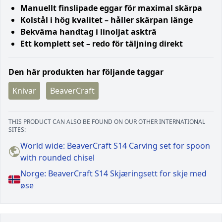
Manuellt finslipade eggar för maximal skärpa
Kolstål i hög kvalitet – håller skärpan länge
Bekväma handtag i linoljat askträ
Ett komplett set – redo för täljning direkt
Den här produkten har följande taggar
Knivar
BeaverCraft
THIS PRODUCT CAN ALSO BE FOUND ON OUR OTHER INTERNATIONAL
SITES:
World wide: BeaverCraft S14 Carving set for spoon
with rounded chisel
Norge: BeaverCraft S14 Skjæringsett for skje med
øse