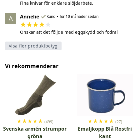
Fina knivar för enklare slöjdarbete.
Annelie
•
Kund
för 10 månader sedan
A
Önskar att det följde med eggskydd och fodral
Visa fler produktbetyg
Vi rekommenderar
★
★
★
★
★
★
★
★
★
★
(499)
(27)
Svenska armén strumpor
Emaljkopp Blå Rostfri
gröna
kant