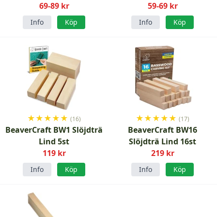
69-89 kr
59-69 kr
Info
Köp
Info
Köp
★
★
★
★
★
★
★
★
★
★
(16)
(17)
BeaverCraft BW1 Slöjdträ
BeaverCraft BW16
Lind 5st
Slöjdträ Lind 16st
119 kr
219 kr
Info
Köp
Info
Köp