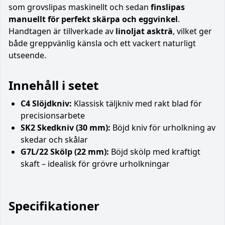
som grovslipas maskinellt och sedan
finslipas
manuellt för perfekt skärpa och eggvinkel
.
Handtagen är tillverkade av
linoljat askträ
, vilket ger
både greppvänlig känsla och ett vackert naturligt
utseende.
Innehåll i setet
C4 Slöjdkniv:
Klassisk täljkniv med rakt blad för
precisionsarbete
SK2 Skedkniv (30 mm):
Böjd kniv för urholkning av
skedar och skålar
G7L/22 Skölp (22 mm):
Böjd skölp med kraftigt
skaft – idealisk för grövre urholkningar
Specifikationer