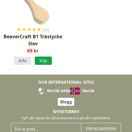
★
★
★
★
★
(12)
BeaverCraft B1 Trästycke
Slev
69 kr
Info
Köp
OUR INTERNATIONAL SITES
World wide
Norsk
Blogg
NYHETSBREV
Fyll i din epost för att prenumerera på vårt nyhetsbrev
PRENUMERERA