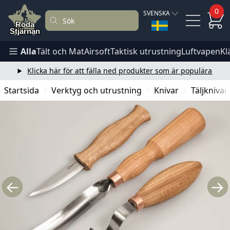
0
SVENSKA
Alla
Tält och Mat
Airsoft
Taktisk utrustning
Luftvapen
Kl
Klicka här för att fälla ned produkter som är populära
Startsida
Verktyg och utrustning
Knivar
Täljknivar
←
→