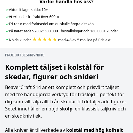
Varför handla hos oss?
✓
Aktuellt lagersaldo: 10+ st
✓
Vi erbjuder fri frakt över 600 kr
✓
Fri retur med fraktsedel om du skulle ångra ditt köp
✓
På nätet sedan 2002: 500.000+ beställningar och 180.000+ kunder
★★★★★
✓
Nöjda kunder
med 4.8 av 5 möjliga på Prisjakt
PRODUKTBESKRIVNING
Komplett täljset i kolstål för
skedar, figurer och snideri
BeaverCraft S14 är ett komplett och prisvärt täljset
med tre handgjorda verktyg för träslöjd – perfekt för
dig som vill tälja allt från skedar till detaljerade figurer.
Setet innehåller en böjd
skölp
, en klassisk täljkniv och
en skedkniv i ek.
Alla knivar är tillverkade av
kolstål med hög kolhalt