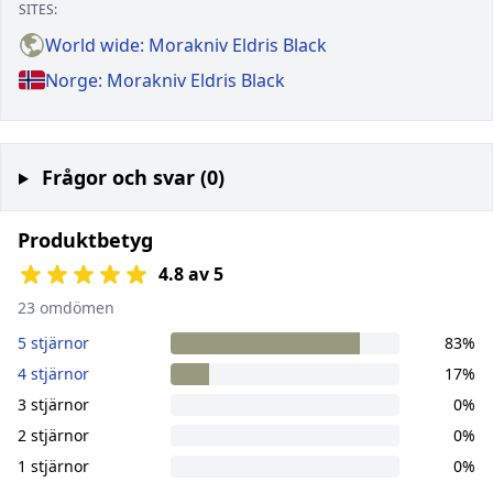
SITES:
World wide: Morakniv Eldris Black
Norge: Morakniv Eldris Black
Frågor och svar (0)
Produktbetyg
4.8 av 5
23 omdömen
5 stjärnor
83%
4 stjärnor
17%
3 stjärnor
0%
2 stjärnor
0%
1 stjärnor
0%