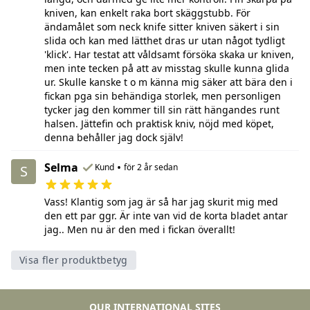
kniven, kan enkelt raka bort skäggstubb. För
ändamålet som neck knife sitter kniven säkert i sin
slida och kan med lätthet dras ur utan något tydligt
'klick'. Har testat att våldsamt försöka skaka ur kniven,
men inte tecken på att av misstag skulle kunna glida
ur. Skulle kanske t o m känna mig säker att bära den i
fickan pga sin behändiga storlek, men personligen
tycker jag den kommer till sin rätt hängandes runt
halsen. Jättefin och praktisk kniv, nöjd med köpet,
denna behåller jag dock själv!
Selma
•
Kund
för 2 år sedan
S
Vass! Klantig som jag är så har jag skurit mig med
den ett par ggr. Är inte van vid de korta bladet antar
jag.. Men nu är den med i fickan överallt!
Visa fler produktbetyg
OUR INTERNATIONAL SITES