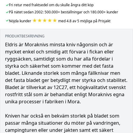
✓
Fri retur med fraktsedel om du skulle ångra ditt köp
✓
På nätet sedan 2002: 500.000+ beställningar och 180.000+ kunder
★★★★★
✓
Nöjda kunder
med 4.8 av 5 möjliga på Prisjakt
PRODUKTBESKRIVNING
Eldris är Moraknivs minsta kniv någonsin och är
mycket enkel och smidig att förvara i fickan eller
ryggsäcken, samtidigt som du har alla fördelar i
styrka och säkerhet som kommer med det fasta
bladet. Liknande storlek som många fällknivar men
det fasta bladet ger betydligt mer styrka och stabilitet.
Bladet är tillverkat av 12C27, ett högkvalitativt svenskt
rostfritt stål som är behandlat enligt Moraknivs egna
unika processer i fabriken i Mora.
Kniven har också en bekväm storlek på bladet som
passar många situationer du möter på vandringen,
campingturen eller under jakten samt ett säkert