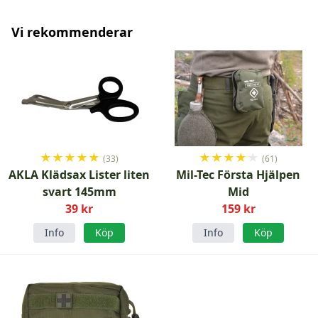
Vi rekommenderar
★
★
★
★
★
★
★
★
★
★
(33)
(61)
AKLA Klädsax Lister liten
Mil-Tec Första Hjälpen
svart 145mm
Mid
39 kr
159 kr
Info
Köp
Info
Köp