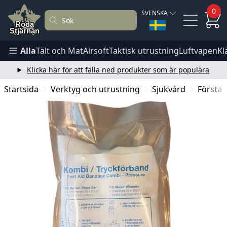
0
SVENSKA
Alla
Tält och Mat
Airsoft
Taktisk utrustning
Luftvapen
Kl
Klicka här för att fälla ned produkter som är populära
Startsida
Verktyg och utrustning
Sjukvård
Första 