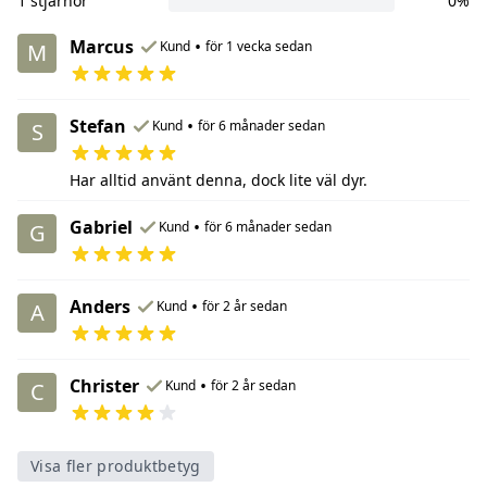
1 stjärnor
0%
Marcus
•
Kund
för 1 vecka sedan
M
Stefan
•
Kund
för 6 månader sedan
S
Har alltid använt denna, dock lite väl dyr.
Gabriel
•
Kund
för 6 månader sedan
G
Anders
•
Kund
för 2 år sedan
A
Christer
•
Kund
för 2 år sedan
C
Visa fler produktbetyg