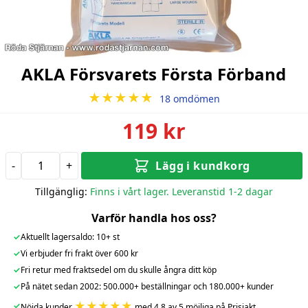
AKLA Försvarets Första Förband
★★★★★
18 omdömen
119 kr
-
+
Lägg i kundkorg
Tillgänglig:
Finns i vårt lager. Leveranstid 1-2 dagar
Varför handla hos oss?
✓
Aktuellt lagersaldo: 10+ st
✓
Vi erbjuder fri frakt över 600 kr
✓
Fri retur med fraktsedel om du skulle ångra ditt köp
✓
På nätet sedan 2002: 500.000+ beställningar och 180.000+ kunder
★★★★★
✓
Nöjda kunder
med 4.8 av 5 möjliga på Prisjakt