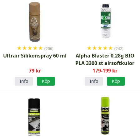
★
★
★
★
★
★
★
★
★
★
(206)
(242)
Ultrair Silikonspray 60 ml
Alpha Blaster 0,28g BIO
PLA 3300 st airsoftkulor
79 kr
179-199 kr
Info
Köp
Info
Köp