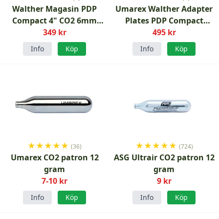
Walther Magasin PDP
Umarex Walther Adapter
Compact 4" CO2 6mm
Plates PDP Compact
magasin
349 kr
Luftpistol och T4E .43
495 kr
Info
Köp
Info
Köp
★
★
★
★
★
★
★
★
★
★
(36)
(724)
Umarex CO2 patron 12
ASG Ultrair CO2 patron 12
gram
gram
7-10 kr
9 kr
Info
Köp
Info
Köp