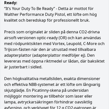
Ready:
“It’s Your Duty To Be Ready” - Detta är mottot för
Walther Performance Duty Pistol, ett löfte om hög
kvalitet och beredskap för professionellt bruk.
Precis som originalet är sliden på denna CO2-drivna
airsoft-versionen optic-ready (OR) och kan användas
med rödpunktsikten med Vortex, Leupold, C-More och
Trijicon-fästen när den är utrustad med tillvalbara
adapterplattor (adapterplattor medföljer ej). Den
levereras med öppna riktmedel ur lådan, där baksiktet
är justerbart i sidled.
Den högkvalitativa metallsliden, exakta dimensioner
och effektiva NBB-systemet är ett löfte om långvarig
skjutglädje. En Picatinny-skena på undersidan
möjliggör montering av tillbehör som laser eller
lampa, avtryckarsäkringen förhindrar oavsiktlig
avfyrning, och verktyget för 12 g CO2-patronen är