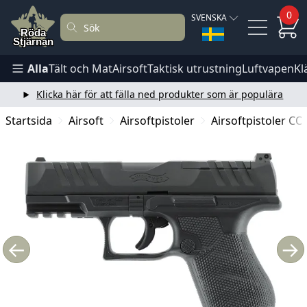
0
SVENSKA
Alla
Tält och Mat
Airsoft
Taktisk utrustning
Luftvapen
Kl
Klicka här för att fälla ned produkter som är populära
Startsida
Airsoft
Airsoftpistoler
Airsoftpistoler CO
←
→