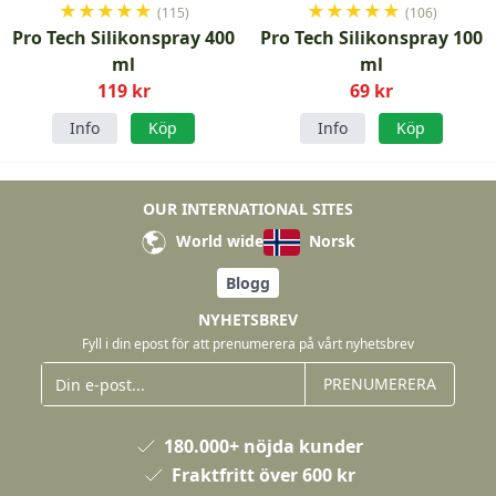
★
★
★
★
★
★
★
★
★
★
(115)
(106)
Pro Tech Silikonspray 400
Pro Tech Silikonspray 100
ml
ml
119 kr
69 kr
Info
Köp
Info
Köp
OUR INTERNATIONAL SITES
World wide
Norsk
Blogg
NYHETSBREV
Fyll i din epost för att prenumerera på vårt nyhetsbrev
PRENUMERERA
180.000+ nöjda kunder
Fraktfritt över 600 kr