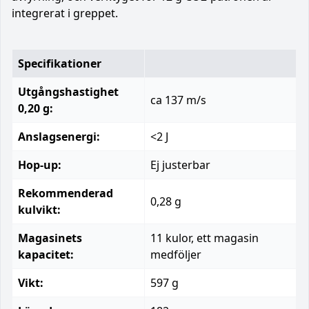
integrerat i greppet.
Specifikationer
Utgångshastighet
ca 137 m/s
0,20 g:
Anslagsenergi:
<2 J
Hop-up:
Ej justerbar
Rekommenderad
0,28 g
kulvikt:
Magasinets
11 kulor, ett magasin
kapacitet:
medföljer
Vikt:
597 g