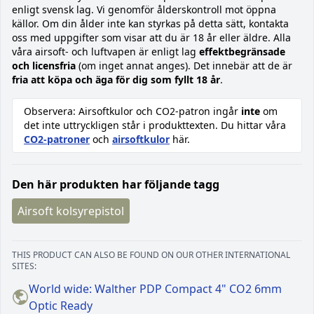
enligt svensk lag. Vi genomför ålderskontroll mot öppna
källor. Om din ålder inte kan styrkas på detta sätt, kontakta
oss med uppgifter som visar att du är 18 år eller äldre. Alla
våra airsoft- och luftvapen är enligt lag
effektbegränsade
och licensfria
(om inget annat anges). Det innebär att de är
fria att köpa och äga för dig som fyllt 18 år
.
Observera: Airsoftkulor och CO2-patron ingår
inte
om
det inte uttryckligen står i produkttexten. Du hittar våra
CO2-patroner
och
airsoftkulor
här.
Den här produkten har följande tagg
Airsoft kolsyrepistol
THIS PRODUCT CAN ALSO BE FOUND ON OUR OTHER INTERNATIONAL
SITES:
World wide: Walther PDP Compact 4" CO2 6mm
Optic Ready