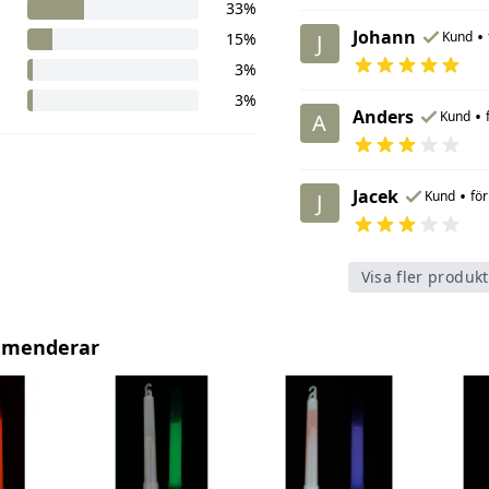
33%
Johann
•
Kund
15%
J
3%
3%
Anders
•
Kund
A
Jacek
•
Kund
för
J
Visa fler produk
mmenderar