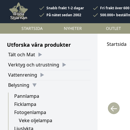
Snabb frakt 1-2 dagar
Fri frakt över 600
På nätet sedan 2002
500.000+ beställ
STARTSIDA
NYHETER
OUTLET
Startsida
Utforska våra produkter
Tält och Mat
Verktyg och utrustning
Vattenrening
Belysning
Pannlampa
Ficklampa
←
Fotogenlampa
Veke oljelampa
Ljuslykta