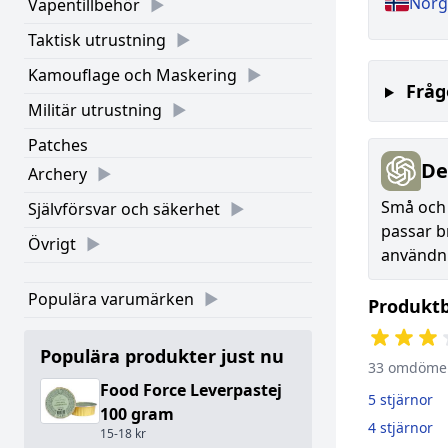
Norge
Vapentillbehör
Taktisk utrustning
Kamouflage och Maskering
Fråg
Militär utrustning
Patches
De
Archery
Små och 
Självförsvar och säkerhet
passar b
Övrigt
användn
Populära varumärken
Produkt
Populära produkter just nu
33 omdöme
Food Force Leverpastej
5 stjärnor
100 gram
4 stjärnor
15-18 kr