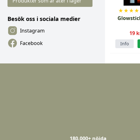
Produkter som är åter i lager
★
★
★
★
Glowstic
Besök oss i sociala medier
Instagram
19 k
Facebook
Info
180.000+ nöjda