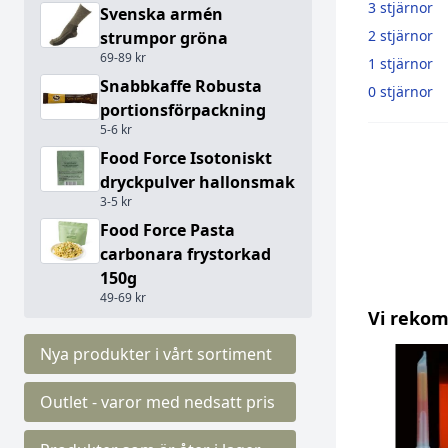
3 stjärnor
Svenska armén
2 stjärnor
strumpor gröna
69-89 kr
1 stjärnor
Snabbkaffe Robusta
0 stjärnor
portionsförpackning
5-6 kr
Food Force Isotoniskt
dryckpulver hallonsmak
3-5 kr
Food Force Pasta
carbonara frystorkad
150g
49-69 kr
Vi reko
Nya produkter i vårt sortiment
Outlet - varor med nedsatt pris