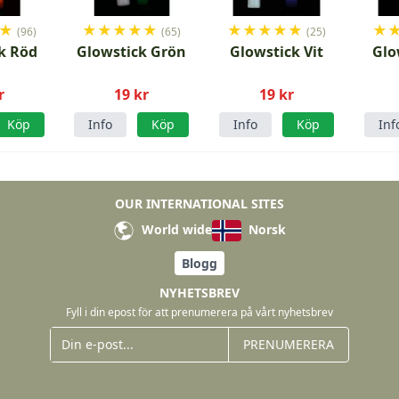
★
★
★
★
★
★
★
★
★
★
★
★
(96)
(65)
(25)
k Röd
Glowstick Grön
Glowstick Vit
Glo
r
19 kr
19 kr
Köp
Info
Köp
Info
Köp
Inf
OUR INTERNATIONAL SITES
World wide
Norsk
Blogg
NYHETSBREV
Fyll i din epost för att prenumerera på vårt nyhetsbrev
PRENUMERERA