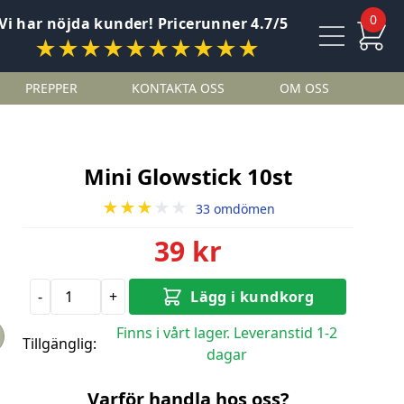
0
Vi har nöjda kunder! Pricerunner 4.7/5
★★★★★★★★★★
PREPPER
KONTAKTA OSS
OM OSS
Mini Glowstick 10st
★★★
★★
33 omdömen
39 kr
-
+
Lägg i kundkorg
Finns i vårt lager. Leveranstid 1-2
Tillgänglig:
dagar
Varför handla hos oss?