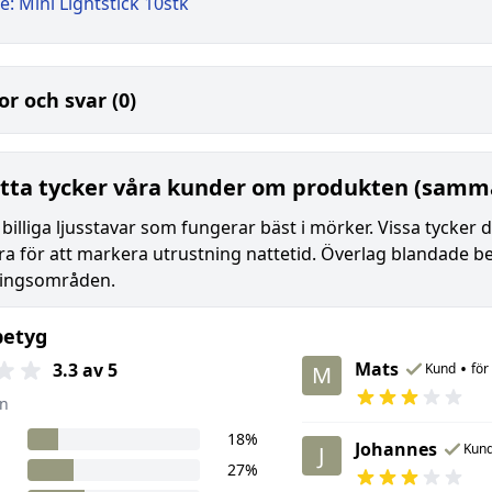
: Mini Lightstick 10stk
or och svar (0)
tta tycker våra kunder om produkten (samma
billiga ljusstavar som fungerar bäst i mörker. Vissa tycker 
ra för att markera utrustning nattetid. Överlag blandade b
ingsområden.
betyg
Mats
•
3.3 av 5
Kund
för
M
n
18%
Johannes
Kun
J
27%