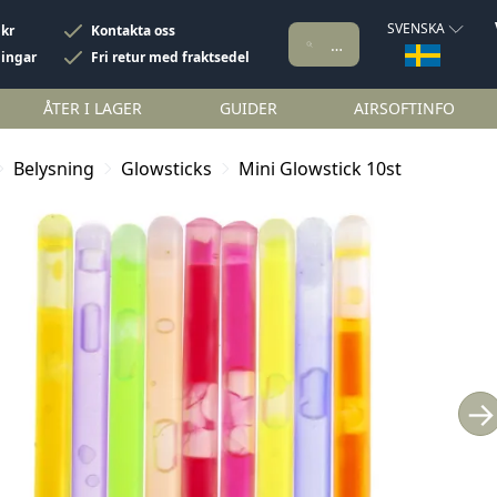
SVENSKA
 kr
Kontakta oss
ningar
Fri retur med fraktsedel
ÅTER I LAGER
GUIDER
AIRSOFTINFO
Belysning
Glowsticks
Mini Glowstick 10st
→