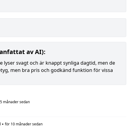
nfattat av AI):
de lyser svagt och är knappt synliga dagtid, men de
etyg, men bra pris och godkänd funktion för vissa
 5 månader sedan
•
d
för 10 månader sedan