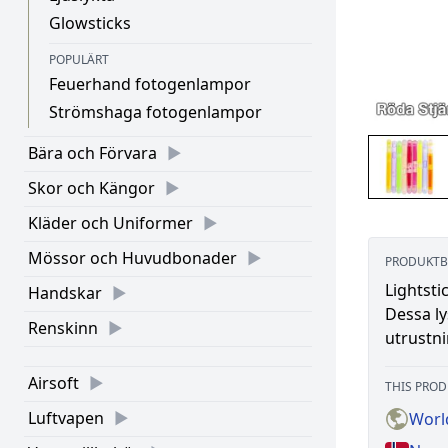
Glowsticks
POPULÄRT
Feuerhand fotogenlampor
Strömshaga fotogenlampor
Bära och Förvara
Skor och Kängor
Kläder och Uniformer
Mössor och Huvudbonader
PRODUKTB
Lightsti
Handskar
Dessa ly
Renskinn
utrustni
Airsoft
THIS PROD
Luftvapen
World