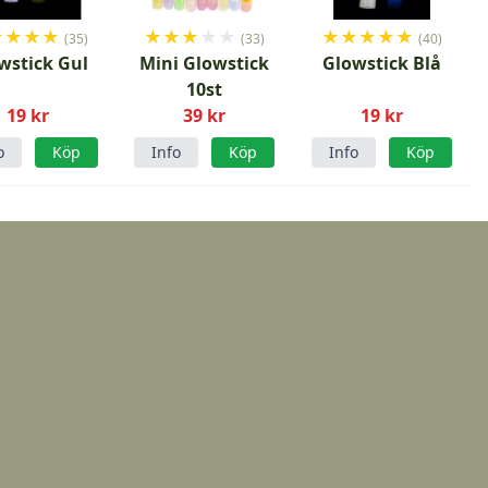
★
★
★
★
★
★
★
★
★
★
★
★
★
★
(35)
(33)
(40)
wstick Gul
Mini Glowstick
Glowstick Blå
10st
19 kr
39 kr
19 kr
o
Köp
Info
Köp
Info
Köp