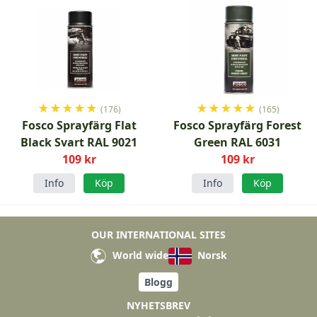
★
★
★
★
★
★
★
★
★
★
(176)
(165)
Fosco Sprayfärg Flat
Fosco Sprayfärg Forest
Black Svart RAL 9021
Green RAL 6031
109 kr
109 kr
Info
Köp
Info
Köp
OUR INTERNATIONAL SITES
World wide
Norsk
Blogg
NYHETSBREV