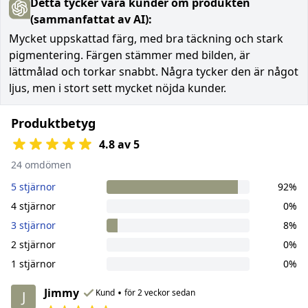
Detta tycker våra kunder om produkten
(sammanfattat av AI):
Mycket uppskattad färg, med bra täckning och stark
pigmentering. Färgen stämmer med bilden, är
lättmålad och torkar snabbt. Några tycker den är något
ljus, men i stort sett mycket nöjda kunder.
Produktbetyg
4.8 av 5
24 omdömen
5 stjärnor
92%
4 stjärnor
0%
3 stjärnor
8%
2 stjärnor
0%
1 stjärnor
0%
Jimmy
•
Kund
för 2 veckor sedan
J