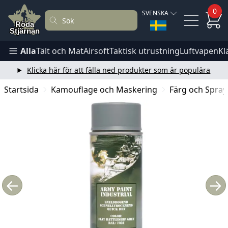
0
SVENSKA
Alla
Tält och Mat
Airsoft
Taktisk utrustning
Luftvapen
Kl
Klicka här för att fälla ned produkter som är populära
Startsida
Kamouflage och Maskering
Färg och Spray
←
→