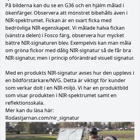
På bilderna kan du se en G36 och en hjälm målad i
ökenfärger. Observera att mönstret bibehålls även i
NIR-spektrumet. Fickan är en svart ficka med
bedrövliga NIR-egenskapet. Vi målade halva fickan
(vänstra delen) i Fosco färg, observera hur mycket
bättre NIR-signaturen blev. Exempelvis kan man måla
om gröna fickor med dålig NIR-signatur så de får bra
NIR-signatur, men i princip oförändrad visuell signatur.
Med en produkts NIR-signatur avses hur den upplevs i
en bildförstärkare/NVG. Detta är viktigt för kunder
som verkar dolt i en NIR-miljö. Vi har en produktbild
som visar produkten i NIR-spektrumet samt en
reflektionsskala.
Mer kan du läsa här:
Rodastjarnan.com/nir_signatur