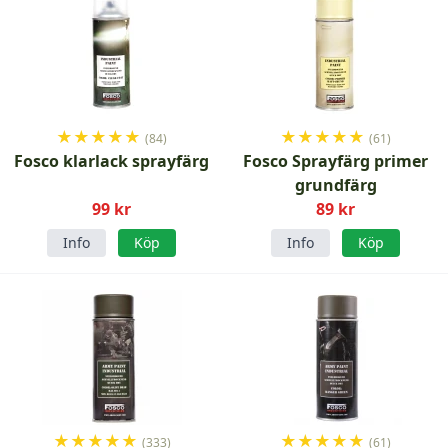
★
★
★
★
★
★
★
★
★
★
(84)
(61)
Fosco klarlack sprayfärg
Fosco Sprayfärg primer
grundfärg
99 kr
89 kr
Info
Köp
Info
Köp
★
★
★
★
★
★
★
★
★
★
(333)
(61)