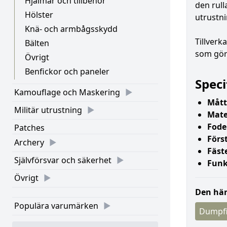
Hjälmar och tillbehör
den rul
Hölster
utrustn
Knä- och armbågsskydd
Tillverk
Bälten
som gör 
Övrigt
Benfickor och paneler
Speci
Kamouflage och Maskering
Mått
Militär utrustning
Mate
Fode
Patches
Förs
Archery
Fäst
Självförsvar och säkerhet
Funk
Övrigt
Den här
Populära varumärken
Dumpf