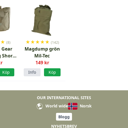
★
★
★
★
★
★
★
(8)
(142)
 Gear
Magdump grön
 Short
Mil-Tec
green
kr
149 kr
Köp
Info
Köp
OUR INTERNATIONAL SITES
World wide
Norsk
Blogg
NYHETSBREV