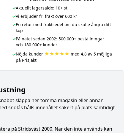
✓
Aktuellt lagersaldo: 10+ st
✓
Vi erbjuder fri frakt över 600 kr
✓
Fri retur med fraktsedel om du skulle ångra ditt
köp
✓
På nätet sedan 2002: 500.000+ beställningar
och 180.000+ kunder
★★★★★
Nöjda kunder
med 4.8 av 5 möjliga
✓
på Prisjakt
ustning
 snabbt släppa ner tomma magasin eller annan
 snölås hålls innehållet säkert på plats samtidigt
ntera på Stridsväst 2000. När den inte används kan