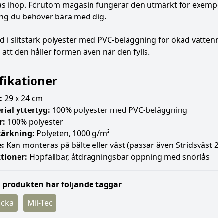
las ihop. Förutom magasin fungerar den utmärkt för exempe
ing du behöver bära med dig.
ad i slitstark polyester med PVC-beläggning för ökad vattenr
att den håller formen även när den fylls.
fikationer
:
29 x 24 cm
rial yttertyg:
100% polyester med PVC-beläggning
r:
100% polyester
tärkning:
Polyeten, 1000 g/m²
e:
Kan monteras på bälte eller väst (passar även Stridsväst 
tioner:
Hopfällbar, åtdragningsbar öppning med snörlås
 produkten har följande taggar
icka
Mil-Tec