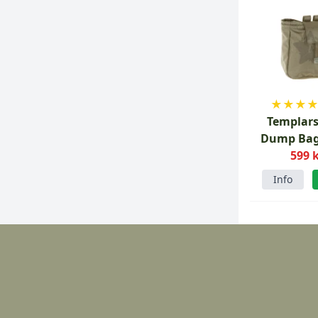
★
★
★
Templars
Dump Bag
Ranger 
599 
Info