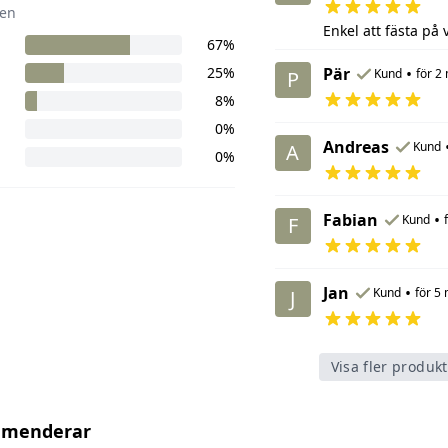
en
Enkel att fästa på v
67%
25%
Pär
•
Kund
för 2
P
8%
0%
Andreas
Kund
A
0%
Fabian
•
Kund
F
Jan
•
Kund
för 5
J
Visa fler produk
mmenderar