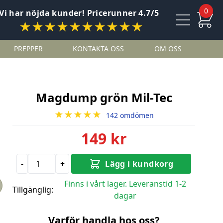
0
Vi har nöjda kunder! Pricerunner 4.7/5
★★★★★★★★★★
PREPPER
KONTAKTA OSS
OM OSS
Magdump grön Mil-Tec
★★★★★
142 omdömen
149 kr
-
+
Lägg i kundkorg
Finns i vårt lager. Leveranstid 1-2
Tillgänglig:
dagar
Varför handla hos oss?