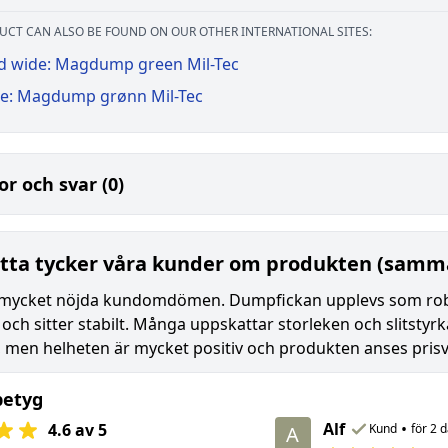
UCT CAN ALSO BE FOUND ON OUR OTHER INTERNATIONAL SITES:
d wide: Magdump green Mil-Tec
e: Magdump grønn Mil-Tec
or och svar (0)
tta tycker våra kunder om produkten (samma
mycket nöjda kundomdömen. Dumpfickan upplevs som robus
och sitter stabilt. Många uppskattar storleken och slitstyr
 men helheten är mycket positiv och produkten anses prisvä
betyg
Alf
•
4.6 av 5
Kund
för 2 
A