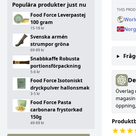
Populära produkter just nu
THIS PROD
Food Force Leverpastej
Worl
100 gram
15-18 kr
Norg
Svenska armén
strumpor gröna
69-89 kr
Fråg
Snabbkaffe Robusta
portionsförpackning
5-6 kr
De
Food Force Isotoniskt
dryckpulver hallonsmak
Överlag 
3-5 kr
magasin 
Food Force Pasta
öppning,
carbonara frystorkad
150g
Produkt
49-69 kr