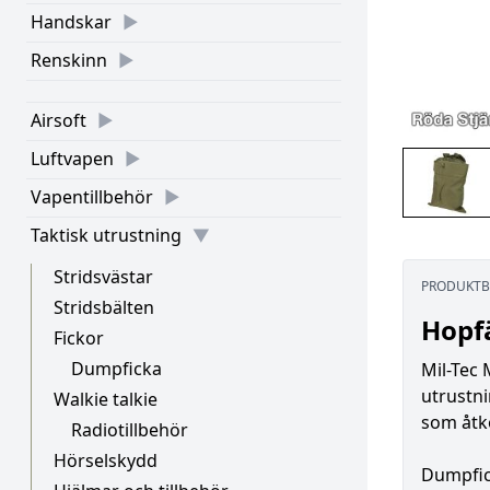
Handskar
Renskinn
Airsoft
Luftvapen
Vapentillbehör
Taktisk utrustning
Stridsvästar
PRODUKTB
Stridsbälten
Hopf
Fickor
Dumpficka
Mil-Tec
utrustni
Walkie talkie
som åtk
Radiotillbehör
Hörselskydd
Dumpfick