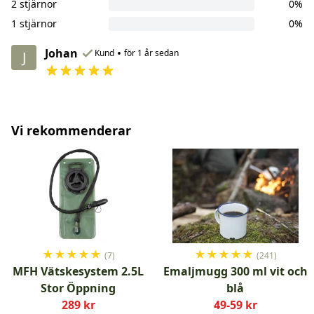
2 stjärnor
0%
1 stjärnor
0%
Johan
•
Kund
för 1 år sedan
J
Vi rekommenderar
★
★
★
★
★
★
★
★
★
★
(7)
(241)
MFH Vätskesystem 2.5L
Emaljmugg 300 ml vit och
Stor Öppning
blå
289 kr
49-59 kr