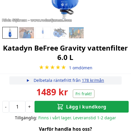
Katadyn BeFree Gravity vattenfilter
6.0 L
★★★★★
1 omdömen
Delbetala räntefritt från
178 kr/mån
1489 kr
Fri frakt!
-
+
Lägg i kundkorg
Tillgänglig:
Finns i vårt lager. Leveranstid 1-2 dagar
Varför handla hos oss?