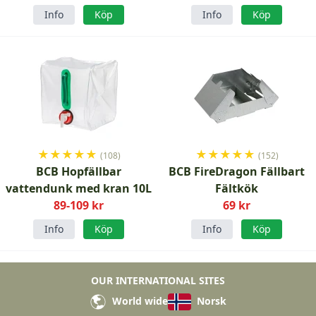
Info
Köp
Info
Köp
★
★
★
★
★
★
★
★
★
★
(108)
(152)
BCB Hopfällbar
BCB FireDragon Fällbart
vattendunk med kran 10L
Fältkök
89-109 kr
69 kr
Info
Köp
Info
Köp
OUR INTERNATIONAL SITES
World wide
Norsk