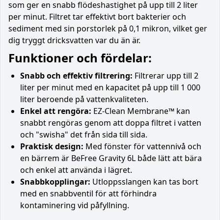
som ger en snabb flödeshastighet på upp till 2 liter
per minut. Filtret tar effektivt bort bakterier och
sediment med sin porstorlek på 0,1 mikron, vilket ger
dig tryggt dricksvatten var du än är.
Funktioner och fördelar:
Snabb och effektiv filtrering:
Filtrerar upp till 2
liter per minut med en kapacitet på upp till 1 000
liter beroende på vattenkvaliteten.
Enkel att rengöra:
EZ-Clean Membrane™ kan
snabbt rengöras genom att doppa filtret i vatten
och "swisha" det från sida till sida.
Praktisk design:
Med fönster för vattennivå och
en bärrem är BeFree Gravity 6L både lätt att bära
och enkel att använda i lägret.
Snabbkopplingar:
Utloppsslangen kan tas bort
med en snabbventil för att förhindra
kontaminering vid påfyllning.