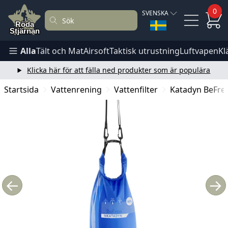
0
SVENSKA
Alla
Tält och Mat
Airsoft
Taktisk utrustning
Luftvapen
Kl
Klicka här för att fälla ned produkter som är populära
Startsida
Vattenrening
Vattenfilter
Katadyn BeFree 
←
→