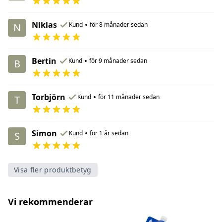
Niklas
•
Kund
för 8 månader sedan
N
Bertin
•
Kund
för 9 månader sedan
B
Torbjörn
•
Kund
för 11 månader sedan
T
Simon
•
Kund
för 1 år sedan
S
Visa fler produktbetyg
Vi rekommenderar