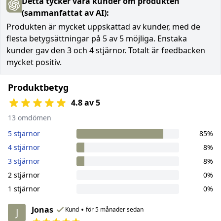
Detta tycker våra kunder om produkten
(sammanfattat av AI):
Produkten är mycket uppskattad av kunder, med de
flesta betygsättningar på 5 av 5 möjliga. Enstaka
kunder gav den 3 och 4 stjärnor. Totalt är feedbacken
mycket positiv.
Produktbetyg
4.8 av 5
13 omdömen
5 stjärnor
85%
4 stjärnor
8%
3 stjärnor
8%
2 stjärnor
0%
1 stjärnor
0%
Jonas
•
Kund
för 5 månader sedan
J