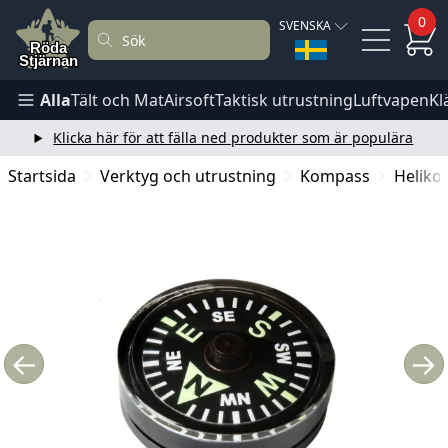
0
SVENSKA
Alla
Tält och Mat
Airsoft
Taktisk utrustning
Luftvapen
Kl
Klicka här för att fälla ned produkter som är populära
Startsida
Verktyg och utrustning
Kompass
Heliko
←
→