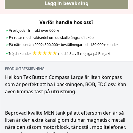
Lägg in bevakning
Varför handla hos oss?
✓
Vi erbjuder fri frakt över 600 kr
✓
Fri retur med fraktsedel om du skulle ångra ditt köp
✓
På nätet sedan 2002: 500.000+ beställningar och 180.000+ kunder
★★★★★
✓
Nöjda kunder
med 4.8 av 5 möjliga på Prisjakt
PRODUKTBESKRIVNING
Helikon Tex Button Compass Large är liten kompass
som är perfekt att ha i packningen, BOB, EDC osv. Kan
även limmas fast på utrustning.
Beprövad kvalité MEN tänk på att eftersom den är så
liten är den extra känslig om du har magnetisk metall
nära den såsom motorblock, tändstål, mobiltelefoner,