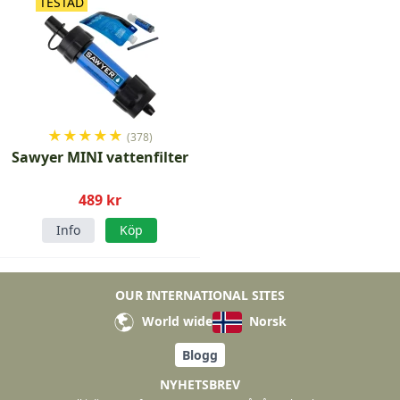
TESTAD
★
★
★
★
★
(378)
Sawyer MINI vattenfilter
489 kr
Info
Köp
OUR INTERNATIONAL SITES
World wide
Norsk
Blogg
NYHETSBREV