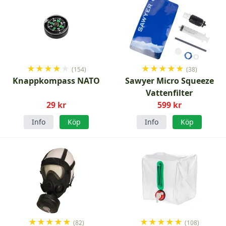
★
★
★
★
★
★
★
★
★
★
(154)
(38)
Knappkompass NATO
Sawyer Micro Squeeze
Vattenfilter
29 kr
599 kr
Info
Köp
Info
Köp
★
★
★
★
★
★
★
★
★
★
(82)
(108)