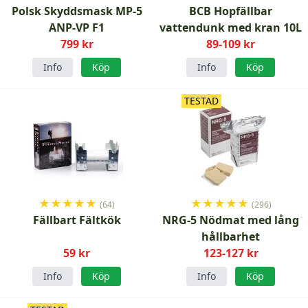
Polsk Skyddsmask MP-5
BCB Hopfällbar
ANP-VP F1
vattendunk med kran 10L
799 kr
89-109 kr
Info
Köp
Info
Köp
TESTAD
★
★
★
★
★
★
★
★
★
★
(64)
(296)
Fällbart Fältkök
NRG-5 Nödmat med lång
hållbarhet
59 kr
123-127 kr
Info
Köp
Info
Köp