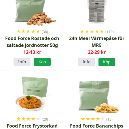
★
★
★
★
★
★
★
★
★
★
(38)
(119)
Food Force Rostade och
24h Meal Värmepåse för
saltade jordnötter 50g
MRE
12-13 kr
22-29 kr
Info
Köp
Info
Köp
★
★
★
★
★
★
★
★
★
★
(20)
(15)
Food Force Frystorkad
Food Force Bananchips