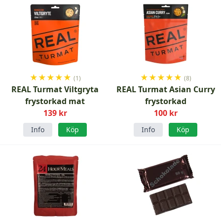
★
★
★
★
★
★
★
★
★
★
(1)
(8)
REAL Turmat Viltgryta
REAL Turmat Asian Curry
frystorkad mat
frystorkad
139 kr
100 kr
Info
Köp
Info
Köp