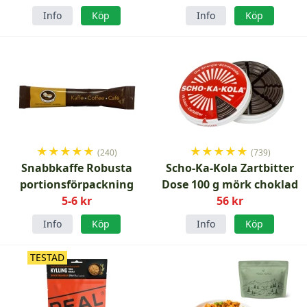
Info
Köp
Info
Köp
★
★
★
★
★
★
★
★
★
★
(240)
(739)
Snabbkaffe Robusta
Scho-Ka-Kola Zartbitter
portionsförpackning
Dose 100 g mörk choklad
5-6 kr
56 kr
Info
Köp
Info
Köp
TESTAD