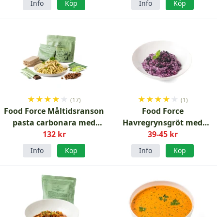
Info
Köp
Info
Köp
★
★
★
★
★
★
★
★
★
★
(17)
(1)
Food Force Måltidsranson
Food Force
pasta carbonara med
Havregrynsgröt med
tillbehör frystorkad
132 kr
blåbär frystorkad frukost
39-45 kr
Info
Köp
Info
Köp