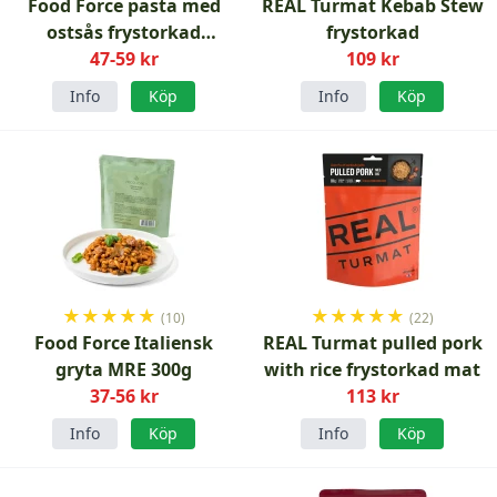
Food Force pasta med
REAL Turmat Kebab Stew
ostsås frystorkad
frystorkad
vegetarisk
47-59 kr
109 kr
Info
Köp
Info
Köp
★
★
★
★
★
★
★
★
★
★
(10)
(22)
Food Force Italiensk
REAL Turmat pulled pork
gryta MRE 300g
with rice frystorkad mat
37-56 kr
113 kr
Info
Köp
Info
Köp