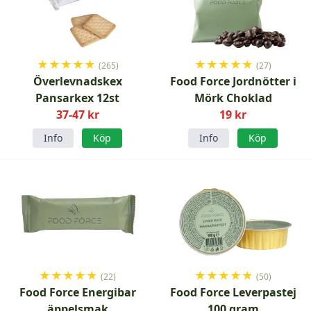
★
★
★
★
★
★
★
★
★
★
(265)
(27)
Överlevnadskex
Food Force Jordnötter i
Pansarkex 12st
Mörk Choklad
37-47 kr
19 kr
Info
Köp
Info
Köp
★
★
★
★
★
★
★
★
★
★
(22)
(50)
Food Force Energibar
Food Force Leverpastej
äppelsmak
100 gram