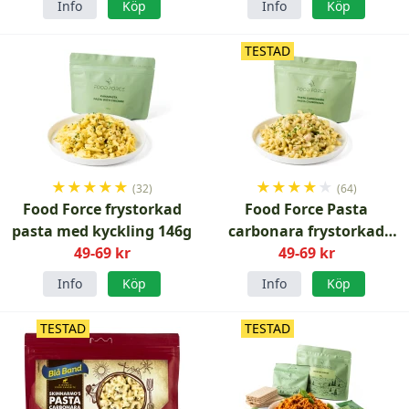
Info
Köp
Info
Köp
TESTAD
★
★
★
★
★
★
★
★
★
★
(32)
(64)
Food Force frystorkad
Food Force Pasta
pasta med kyckling 146g
carbonara frystorkad
49-69 kr
49-69 kr
150g
Info
Köp
Info
Köp
TESTAD
TESTAD