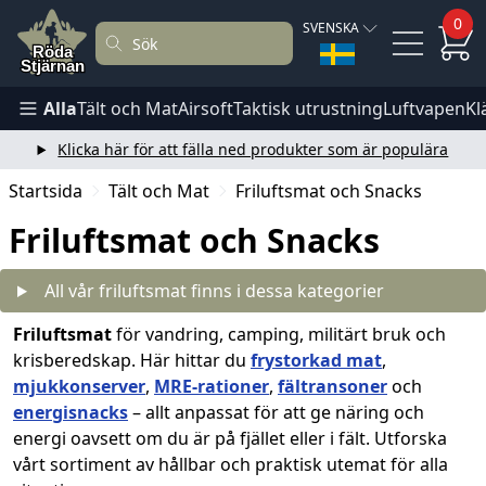
0
SVENSKA
Alla
Tält och Mat
Airsoft
Taktisk utrustning
Luftvapen
Kl
Klicka här för att fälla ned produkter som är populära
Startsida
Tält och Mat
Friluftsmat och Snacks
Friluftsmat och Snacks
All vår friluftsmat finns i dessa kategorier
Friluftsmat
för vandring, camping, militärt bruk och
krisberedskap. Här hittar du
frystorkad mat
,
mjukkonserver
,
MRE-rationer
,
fältransoner
och
energisnacks
– allt anpassat för att ge näring och
energi oavsett om du är på fjället eller i fält. Utforska
vårt sortiment av hållbar och praktisk utemat för alla