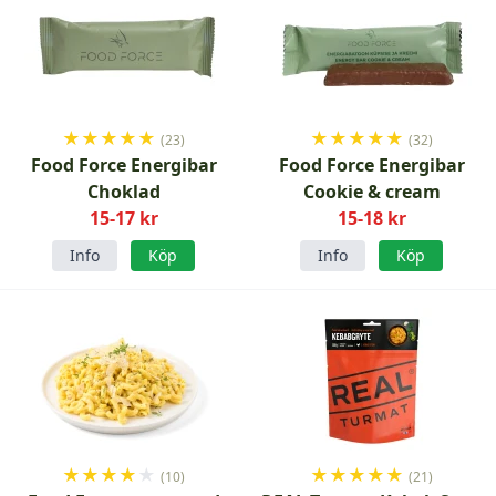
★
★
★
★
★
★
★
★
★
★
(23)
(32)
Food Force Energibar
Food Force Energibar
Choklad
Cookie & cream
15-17 kr
15-18 kr
Info
Köp
Info
Köp
★
★
★
★
★
★
★
★
★
★
(10)
(21)