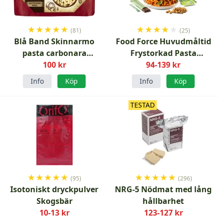
★
★
★
★
★
★
★
★
★
★
(81)
(25)
Blå Band Skinnarmo
Food Force Huvudmåltid
pasta carbonara
Frystorkad Pasta
frystorkad
100 kr
Bolognese med tillbehör
94-139 kr
Info
Köp
Info
Köp
TESTAD
★
★
★
★
★
★
★
★
★
★
(95)
(296)
Isotoniskt dryckpulver
NRG-5 Nödmat med lång
Skogsbär
hållbarhet
10-13 kr
123-127 kr