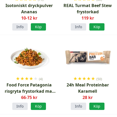
Isotoniskt dryckpulver
REAL Turmat Beef Stew
Ananas
frystorkad
10-12 kr
119 kr
Info
Köp
Info
Köp
★
★
★
★
★
★
★
★
★
★
(4)
(50)
Food Force Patagonia
24h Meal Proteinbar
risgryta frystorkad mat
Karamell
66-75 kr
150 g
28 kr
Info
Köp
Info
Köp