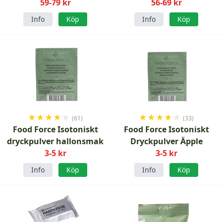
59-79 kr
56-69 kr
Info
Köp
Info
Köp
★
★
★
★
★
★
★
★
★
★
(61)
(33)
Food Force Isotoniskt
Food Force Isotoniskt
dryckpulver hallonsmak
Dryckpulver Äpple
3-5 kr
3-5 kr
Info
Köp
Info
Köp