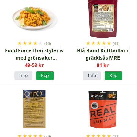
★
★
★
★
★
★
★
★
★
★
(16)
(44)
Food Force Thai style ris
Blå Band Köttbullar i
med grönsaker
gräddsås MRE
frystorkad vegetarisk 150
49-59 kr
81 kr
g
Info
Köp
Info
Köp
★
★
★
★
★
★
★
★
★
★
(79)
(22)