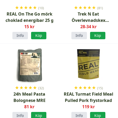
★
★
★
★
★
★
★
★
★
★
(10)
(81)
REAL On The Go mörk
Trek N Eat
choklad energibar 25 g
Överlevnadskex
15 kr
frystorkad
28-34 kr
Info
Köp
Info
Köp
★
★
★
★
★
★
★
★
★
★
(32)
(15)
24h Meal Pasta
REAL Turmat Field Meal
Bolognese MRE
Pulled Pork frystorkad
81 kr
119 kr
Info
Köp
Info
Köp