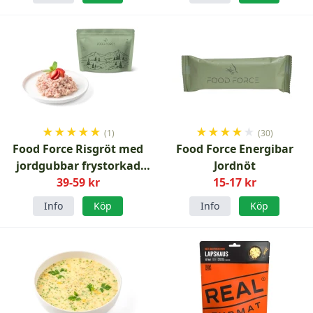
★
★
★
★
★
★
★
★
★
★
(1)
(30)
Food Force Risgröt med
Food Force Energibar
jordgubbar frystorkad
Jordnöt
39-59 kr
100 g
15-17 kr
Info
Köp
Info
Köp