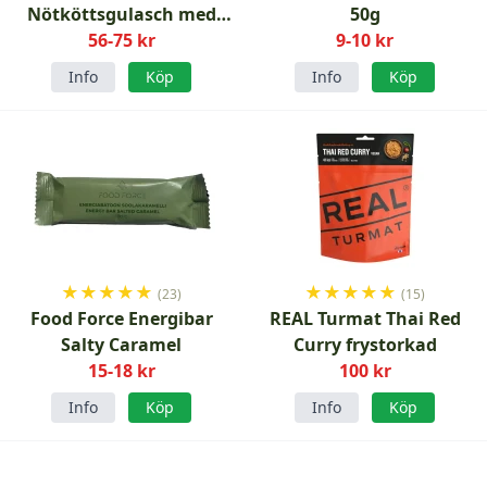
Nötköttsgulasch med
50g
potatis 150g
56-75 kr
9-10 kr
Info
Köp
Info
Köp
★
★
★
★
★
★
★
★
★
★
(23)
(15)
Food Force Energibar
REAL Turmat Thai Red
Salty Caramel
Curry frystorkad
15-18 kr
100 kr
Info
Köp
Info
Köp