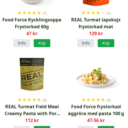
★
★
★
★
★
★
★
★
★
★
(7)
(3)
Food Force Kycklingsoppa
REAL Turmat lapskojs
Frystorkad 60g
frystorkad mat
47 kr
129 kr
Info
Köp
Info
Köp
★
★
★
★
★
★
★
★
★
★
(9)
(9)
REAL Turmat Field Meal
Food Force frystorkad
Creamy Pasta with Pork
äggröra med pasta 100 g
frystorkad
112 kr
47-56 kr