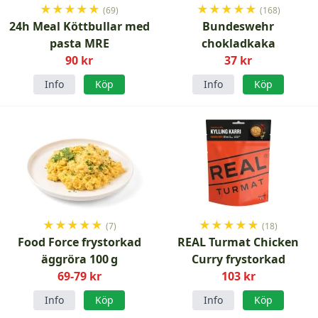
★
★
★
★
★
★
★
★
★
★
(69)
(168)
24h Meal Köttbullar med
Bundeswehr
pasta MRE
chokladkaka
90 kr
37 kr
Info
Köp
Info
Köp
★
★
★
★
★
★
★
★
★
★
(7)
(18)
Food Force frystorkad
REAL Turmat Chicken
äggröra 100 g
Curry frystorkad
69-79 kr
103 kr
Info
Köp
Info
Köp