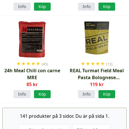
Info
Köp
Info
Köp
★
★
★
★
★
★
★
★
★
★
(45)
(13)
24h Meal Chili con carne
REAL Turmat Field Meal
MRE
Pasta Bolognese
85 kr
frystorkad
119 kr
Info
Köp
Info
Köp
141 produkter på 3 sidor. Du är på sida 1.