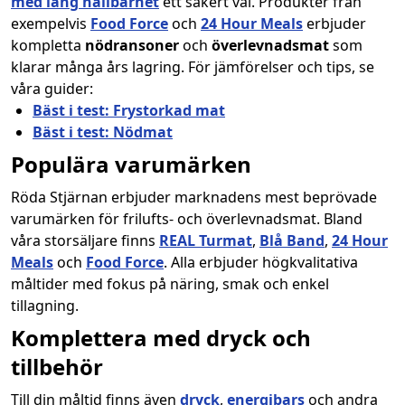
med lång hållbarhet
ett säkert val. Produkter från
exempelvis
Food Force
och
24 Hour Meals
erbjuder
kompletta
nödransoner
och
överlevnadsmat
som
klarar många års lagring. För jämförelser och tips, se
våra guider:
Bäst i test: Frystorkad mat
Bäst i test: Nödmat
Populära varumärken
Röda Stjärnan erbjuder marknadens mest beprövade
varumärken för frilufts- och överlevnadsmat. Bland
våra storsäljare finns
REAL Turmat
,
Blå Band
,
24 Hour
Meals
och
Food Force
. Alla erbjuder högkvalitativa
måltider med fokus på näring, smak och enkel
tillagning.
Komplettera med dryck och
tillbehör
Till din måltid finns även
dryck
,
energibars
och andra