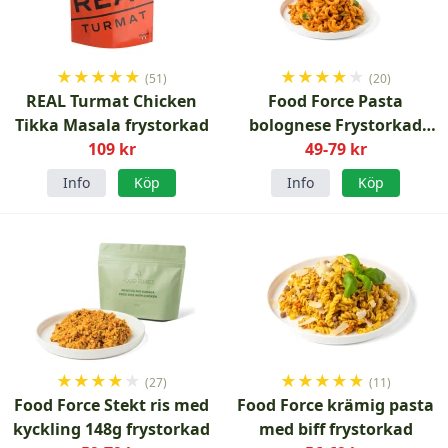
★
★
★
★
★
★
★
★
★
★
(51)
(20)
REAL Turmat Chicken
Food Force Pasta
Tikka Masala frystorkad
bolognese Frystorkad
109 kr
49-79 kr
150g
Info
Köp
Info
Köp
★
★
★
★
★
★
★
★
★
★
(27)
(11)
Food Force Stekt ris med
Food Force krämig pasta
kyckling 148g frystorkad
med biff frystorkad