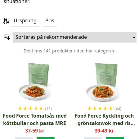
situationer.
Ursprung
Pris
Det finns 141 produkter i den här kategorin.
★
★
★
★
★
★
★
★
★
★
(13)
(44)
Food Force Tomatsås med
Food Force Kyckling och
köttbullar och pasta MRE
grönsakswok med ris
37-59 kr
39-49 kr
MRE