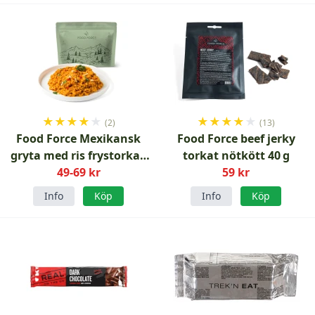
★
★
★
★
★
★
★
★
★
★
(2)
(13)
Food Force Mexikansk
Food Force beef jerky
gryta med ris frystorkad
torkat nötkött 40 g
49-69 kr
150 g
59 kr
Info
Köp
Info
Köp