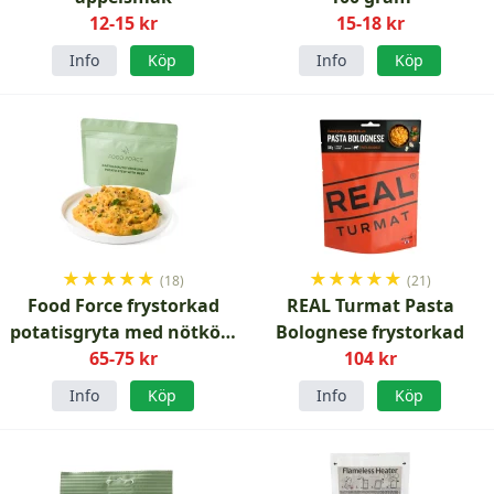
12-15 kr
15-18 kr
Info
Köp
Info
Köp
★
★
★
★
★
★
★
★
★
★
(18)
(21)
Food Force frystorkad
REAL Turmat Pasta
potatisgryta med nötkött
Bolognese frystorkad
65-75 kr
150g
104 kr
Info
Köp
Info
Köp