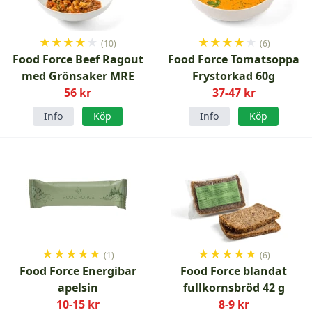
★
★
★
★
★
★
★
★
★
★
(10)
(6)
Food Force Beef Ragout
Food Force Tomatsoppa
med Grönsaker MRE
Frystorkad 60g
56 kr
37-47 kr
Info
Köp
Info
Köp
★
★
★
★
★
★
★
★
★
★
(1)
(6)
Food Force Energibar
Food Force blandat
apelsin
fullkornsbröd 42 g
10-15 kr
8-9 kr